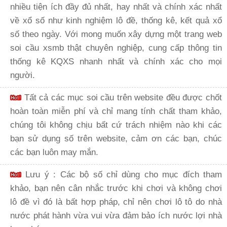
nhiều tiện ích đầy đủ nhất, hay nhất và chính xác nhất
về xổ số như kinh nghiệm lô đề, thống kê, kết quả xổ
số theo ngày. Với mong muốn xây dựng một trang web
soi cầu xsmb thật chuyên nghiệp, cung cấp thông tin
thống kê KQXS nhanh nhất và chính xác cho mọi
người.
Tất cả các mục soi cầu trên website đều được chốt
hoàn toàn miễn phí và chỉ mang tính chất tham khảo,
chúng tôi không chịu bất cứ trách nhiệm nào khi các
bạn sử dụng số trên website, cảm ơn các bạn, chúc
các bạn luôn may mắn.
Lưu ý : Các bộ số chỉ dùng cho mục đích tham
khảo, bạn nên cân nhắc trước khi chơi và không chơi
lô đề vì đó là bất hợp pháp, chỉ nên chơi lô tô do nhà
nước phát hành vừa vui vừa đảm bảo ích nước lợi nhà