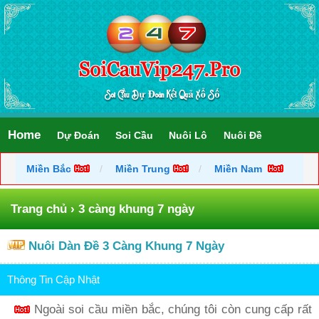
Home
Dự Đoán
Soi Cầu
Nuôi Lô
Nuôi Đề
Miền Bắc
Miền Trung
Miền Nam
Trang chủ
›
3 càng khung 7 ngày
Nuôi Dàn Đề 3 Càng Khung 7 Ngày
Thông Tin Cập Nhật
Ngoài soi cầu miền bắc, chúng tôi còn cung cấp rất