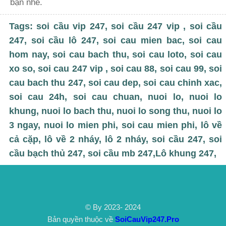
bạn nhé.
Tags:
soi cầu vip 247
,
soi cầu 247 vip
,
soi cầu
247
, soi cầu lô 247, soi cau mien bac, soi cau
hom nay, soi cau bach thu, soi cau loto, soi cau
xo so,
soi cau 247 vip
, soi cau 88, soi cau 99, soi
cau bach thu 247, soi cau dep, soi cau chinh xac,
soi cau 24h, soi cau chuan,
nuoi lo
, nuoi lo
khung, nuoi lo bach thu, nuoi lo song thu, nuoi lo
3 ngay, nuoi lo mien phi, soi cau mien phi, lô về
cả cặp, lô về 2 nháy, lô 2 nháy, soi cầu 247, soi
cầu bạch thủ 247, soi cầu mb 247,
Lô khung 247
,
© By 2023- 2024
Bản quyền thuộc về
SoiCauVip247.Pro