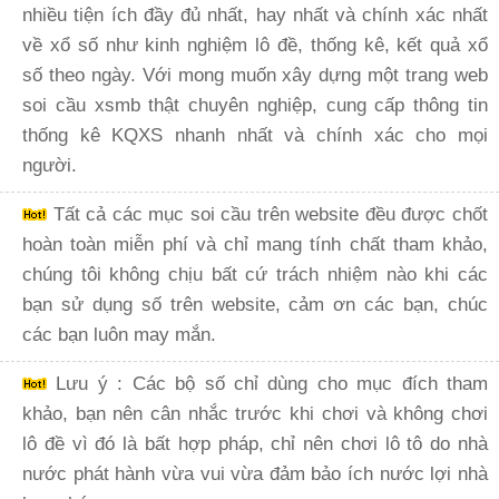
nhiều tiện ích đầy đủ nhất, hay nhất và chính xác nhất
về xổ số như kinh nghiệm lô đề, thống kê, kết quả xổ
số theo ngày. Với mong muốn xây dựng một trang web
soi cầu xsmb thật chuyên nghiệp, cung cấp thông tin
thống kê KQXS nhanh nhất và chính xác cho mọi
người.
Tất cả các mục soi cầu trên website đều được chốt
hoàn toàn miễn phí và chỉ mang tính chất tham khảo,
chúng tôi không chịu bất cứ trách nhiệm nào khi các
bạn sử dụng số trên website, cảm ơn các bạn, chúc
các bạn luôn may mắn.
Lưu ý : Các bộ số chỉ dùng cho mục đích tham
khảo, bạn nên cân nhắc trước khi chơi và không chơi
lô đề vì đó là bất hợp pháp, chỉ nên chơi lô tô do nhà
nước phát hành vừa vui vừa đảm bảo ích nước lợi nhà