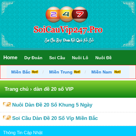
Home
Dự Đoán
Soi Cầu
Nuôi Lô
Nuôi Đề
Miền Bắc
Miền Trung
Miền Nam
Trang chủ
›
dàn đề 20 số VIP
Nuôi Dàn Đề 20 Số Khung 5 Ngày
Soi Cầu Dàn Đề 20 Số Víp Miền Bắc
Thông Tin Cập Nhật