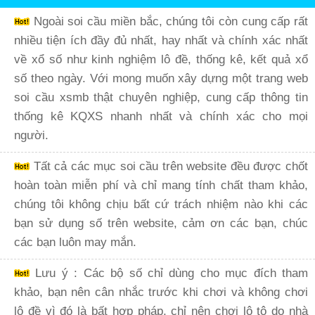
Ngoài soi cầu miền bắc, chúng tôi còn cung cấp rất
nhiều tiện ích đầy đủ nhất, hay nhất và chính xác nhất
về xổ số như kinh nghiệm lô đề, thống kê, kết quả xổ
số theo ngày. Với mong muốn xây dựng một trang web
soi cầu xsmb thật chuyên nghiệp, cung cấp thông tin
thống kê KQXS nhanh nhất và chính xác cho mọi
người.
Tất cả các mục soi cầu trên website đều được chốt
hoàn toàn miễn phí và chỉ mang tính chất tham khảo,
chúng tôi không chịu bất cứ trách nhiệm nào khi các
bạn sử dụng số trên website, cảm ơn các bạn, chúc
các bạn luôn may mắn.
Lưu ý : Các bộ số chỉ dùng cho mục đích tham
khảo, bạn nên cân nhắc trước khi chơi và không chơi
lô đề vì đó là bất hợp pháp, chỉ nên chơi lô tô do nhà