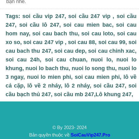
bạn nhé.
Tags:
soi cầu vip 247
,
soi cầu 247 vip
,
soi cầu
247
, soi cầu lô 247, soi cau mien bac, soi cau
hom nay, soi cau bach thu, soi cau loto, soi cau
xo so,
soi cau 247 vip
, soi cau 88, soi cau 99, soi
cau bach thu 247, soi cau dep, soi cau chinh xac,
soi cau 24h, soi cau chuan,
nuoi lo
, nuoi lo
khung, nuoi lo bach thu, nuoi lo song thu, nuoi lo
3 ngay, nuoi lo mien phi, soi cau mien phi, lô về
cả cặp, lô về 2 nháy, lô 2 nháy, soi cầu 247, soi
cầu bạch thủ 247, soi cầu mb 247,
Lô khung 247
,
© By 2023- 2024
Bản quyền thuộc về
SoiCauVip247.Pro