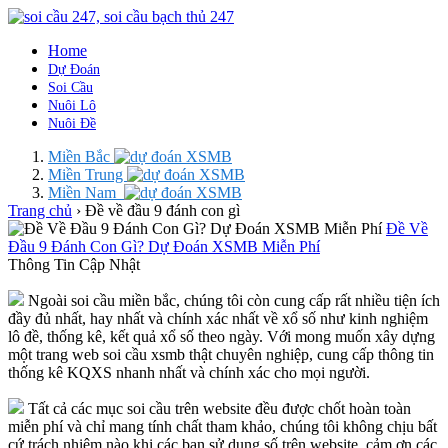
Home
Dự Đoán
Soi Cầu
Nuôi Lô
Nuôi Đề
Miền Bắc
Miền Trung
Miền Nam
Trang chủ
›
Đề về đầu 9 đánh con gì
Đề Về
Đầu 9 Đánh Con Gì? Dự Đoán XSMB Miễn Phí
Thông Tin Cập Nhật
Ngoài soi cầu miền bắc, chúng tôi còn cung cấp rất nhiều tiện ích
đầy đủ nhất, hay nhất và chính xác nhất về xổ số như kinh nghiệm
lô đề, thống kê, kết quả xổ số theo ngày. Với mong muốn xây dựng
một trang web soi cầu xsmb thật chuyên nghiệp, cung cấp thông tin
thống kê KQXS nhanh nhất và chính xác cho mọi người.
Tất cả các mục soi cầu trên website đều được chốt hoàn toàn
miễn phí và chỉ mang tính chất tham khảo, chúng tôi không chịu bất
cứ trách nhiệm nào khi các bạn sử dụng số trên website, cảm ơn các