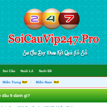
Soi Cầu
Nuôi Lô
Nuôi Đề
Miền Trung
Miền Nam
ề đầu 9 đánh gì?