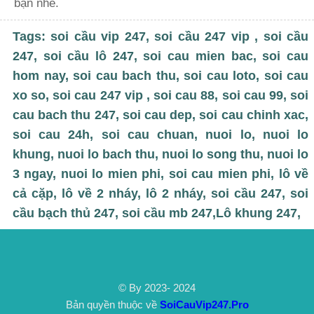
bạn nhé.
Tags:
soi cầu vip 247
,
soi cầu 247 vip
,
soi cầu
247
, soi cầu lô 247, soi cau mien bac, soi cau
hom nay, soi cau bach thu, soi cau loto, soi cau
xo so,
soi cau 247 vip
, soi cau 88, soi cau 99, soi
cau bach thu 247, soi cau dep, soi cau chinh xac,
soi cau 24h, soi cau chuan,
nuoi lo
, nuoi lo
khung, nuoi lo bach thu, nuoi lo song thu, nuoi lo
3 ngay, nuoi lo mien phi, soi cau mien phi, lô về
cả cặp, lô về 2 nháy, lô 2 nháy, soi cầu 247, soi
cầu bạch thủ 247, soi cầu mb 247,
Lô khung 247
,
© By 2023- 2024
Bản quyền thuộc về
SoiCauVip247.Pro