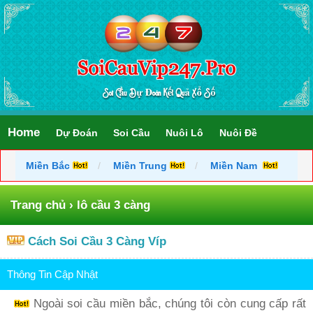
Home
Dự Đoán
Soi Cầu
Nuôi Lô
Nuôi Đề
Miền Bắc
Miền Trung
Miền Nam
Trang chủ
›
lô cầu 3 càng
Cách Soi Cầu 3 Càng Víp
Thông Tin Cập Nhật
Ngoài soi cầu miền bắc, chúng tôi còn cung cấp rất