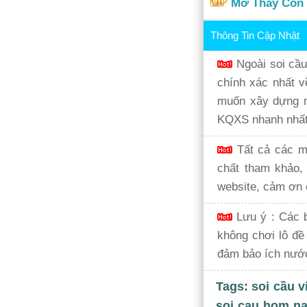
Mơ Thấy Con 
Thông Tin Cập Nhật
Ngoài soi cầu 
chính xác nhất v
muốn xây dựng mộ
KQXS nhanh nhất 
Tất cả các mụ
chất tham khảo,
website, cảm ơn 
Lưu ý : Các b
không chơi lô đề
đảm bảo ích nước
Tags:
soi cầu v
soi cau hom nay