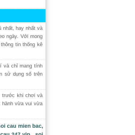
ủ nhất, hay nhất và
heo ngày. Với mong
thông tin thống kê
í và chỉ mang tính
ạn sử dụng số trên
 trước khi chơi và
át hành vừa vui vừa
 soi cau mien bac,
 cau 247 vip
, soi