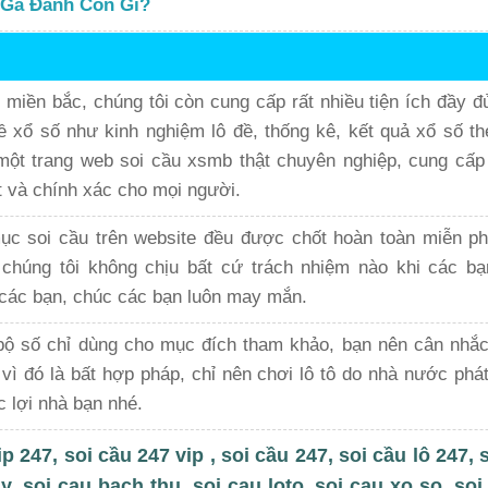
Gà Đánh Con Gì?
miền bắc, chúng tôi còn cung cấp rất nhiều tiện ích đầy đ
ề xổ số như kinh nghiệm lô đề, thống kê, kết quả xổ số t
t trang web soi cầu xsmb thật chuyên nghiệp, cung cấp 
và chính xác cho mọi người.
c soi cầu trên website đều được chốt hoàn toàn miễn ph
 chúng tôi không chịu bất cứ trách nhiệm nào khi các b
các bạn, chúc các bạn luôn may mắn.
ộ số chỉ dùng cho mục đích tham khảo, bạn nên cân nhắc
 vì đó là bất hợp pháp, chỉ nên chơi lô tô do nhà nước ph
 lợi nhà bạn nhé.
ip 247
,
soi cầu 247 vip
,
soi cầu 247
, soi cầu lô 247,
, soi cau bach thu, soi cau loto, soi cau xo so,
soi