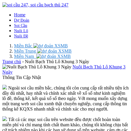
Home
Dự Đoán
Soi Cầu
Nuôi Lô
Nuôi Đề
Miền Bắc
Miền Trung
Miền Nam
Trang chủ
›
Nuôi Bạch Thủ Lô Khung 3 Ngày
Nuôi Bạch Thủ Lô Khung 3
Ngày
Thông Tin Cập Nhật
Ngoài soi cầu miền bắc, chúng tôi còn cung cấp rất nhiều tiện ích
đầy đủ nhất, hay nhất và chính xác nhất về xổ số như kinh nghiệm
lô đề, thống kê, kết quả xổ số theo ngày. Với mong muốn xây dựng
một trang web soi cầu xsmb thật chuyên nghiệp, cung cấp thông tin
thống kê KQXS nhanh nhất và chính xác cho mọi người.
Tất cả các mục soi cầu trên website đều được chốt hoàn toàn
miễn phí và chỉ mang tính chất tham khảo, chúng tôi không chịu bất
cứ trách nhiệm nào khi các bạn sử dụng số trên website, cảm ơn các