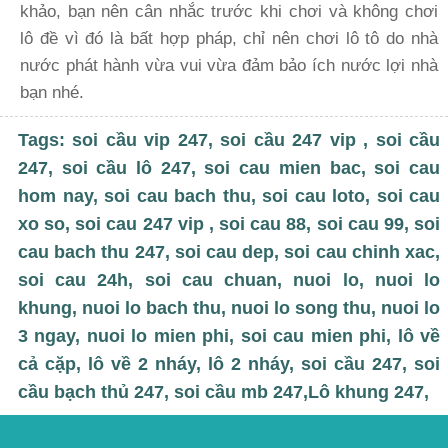
khảo, bạn nên cân nhắc trước khi chơi và không chơi
lô đề vì đó là bất hợp pháp, chỉ nên chơi lô tô do nhà
nước phát hành vừa vui vừa đảm bảo ích nước lợi nhà
bạn nhé.
Tags:
soi cầu vip 247
,
soi cầu 247 vip
,
soi cầu
247
, soi cầu lô 247, soi cau mien bac, soi cau
hom nay, soi cau bach thu, soi cau loto, soi cau
xo so,
soi cau 247 vip
, soi cau 88, soi cau 99, soi
cau bach thu 247, soi cau dep, soi cau chinh xac,
soi cau 24h, soi cau chuan,
nuoi lo
, nuoi lo
khung, nuoi lo bach thu, nuoi lo song thu, nuoi lo
3 ngay, nuoi lo mien phi, soi cau mien phi, lô về
cả cặp, lô về 2 nháy, lô 2 nháy, soi cầu 247, soi
cầu bạch thủ 247, soi cầu mb 247,
Lô khung 247
,