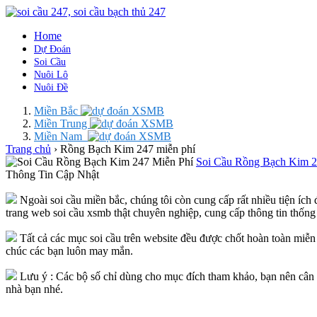
Home
Dự Đoán
Soi Cầu
Nuôi Lô
Nuôi Đề
Miền Bắc
Miền Trung
Miền Nam
Trang chủ
›
Rồng Bạch Kim 247 miễn phí
Soi Cầu Rồng Bạch Kim 2
Thông Tin Cập Nhật
Ngoài soi cầu miền bắc, chúng tôi còn cung cấp rất nhiều tiện íc
trang web soi cầu xsmb thật chuyên nghiệp, cung cấp thông tin thố
Tất cả các mục soi cầu trên website đều được chốt hoàn toàn miễn 
chúc các bạn luôn may mắn.
Lưu ý : Các bộ số chỉ dùng cho mục đích tham khảo, bạn nên cân nh
nhà bạn nhé.