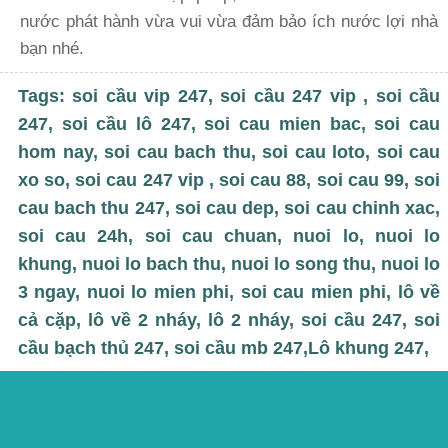
nước phát hành vừa vui vừa đảm bảo ích nước lợi nhà
bạn nhé.
Tags:
soi cầu vip 247
,
soi cầu 247 vip
,
soi cầu
247
, soi cầu lô 247, soi cau mien bac, soi cau
hom nay, soi cau bach thu, soi cau loto, soi cau
xo so,
soi cau 247 vip
, soi cau 88, soi cau 99, soi
cau bach thu 247, soi cau dep, soi cau chinh xac,
soi cau 24h, soi cau chuan,
nuoi lo
, nuoi lo
khung, nuoi lo bach thu, nuoi lo song thu, nuoi lo
3 ngay, nuoi lo mien phi, soi cau mien phi, lô về
cả cặp, lô về 2 nháy, lô 2 nháy, soi cầu 247, soi
cầu bạch thủ 247, soi cầu mb 247,
Lô khung 247
,