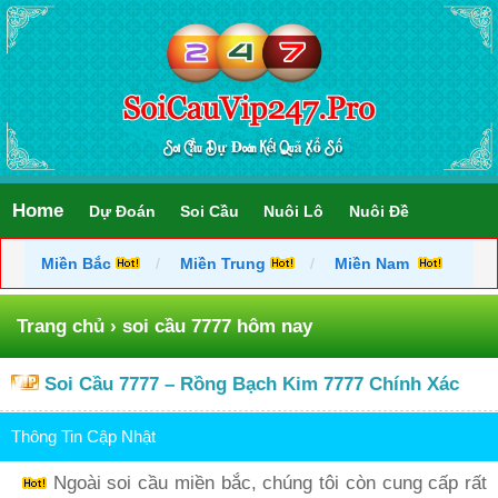
Home
Dự Đoán
Soi Cầu
Nuôi Lô
Nuôi Đề
Miền Bắc
Miền Trung
Miền Nam
Trang chủ
›
soi cầu 7777 hôm nay
Soi Cầu 7777 – Rồng Bạch Kim 7777 Chính Xác
Thông Tin Cập Nhật
Ngoài soi cầu miền bắc, chúng tôi còn cung cấp rất