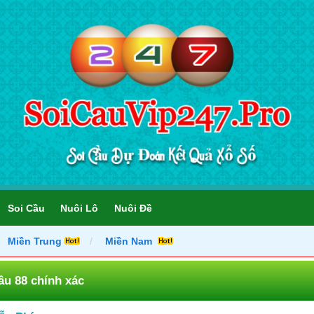
Soi Cầu
Nuôi Lô
Nuôi Đề
Miền Trung
Miền Nam
ầu 88 chính xác