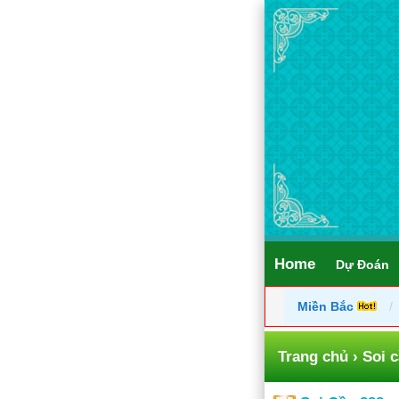
Home
Dự Đoán
Miền Bắc
Trang chủ
›
Soi 