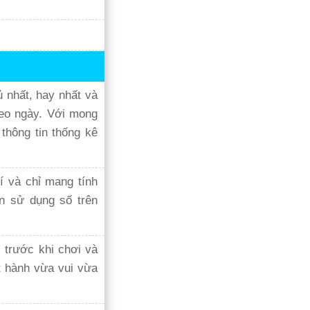
ủ nhất, hay nhất và
heo ngày. Với mong
thông tin thống kê
í và chỉ mang tính
ạn sử dụng số trên
 trước khi chơi và
át hành vừa vui vừa