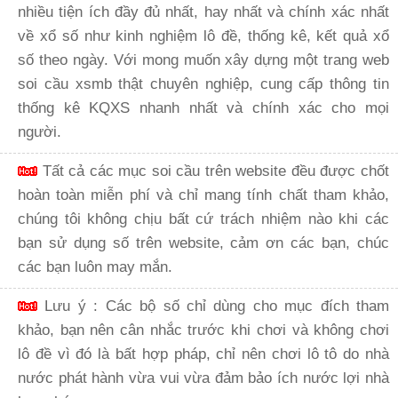
nhiều tiện ích đầy đủ nhất, hay nhất và chính xác nhất
về xổ số như kinh nghiệm lô đề, thống kê, kết quả xổ
số theo ngày. Với mong muốn xây dựng một trang web
soi cầu xsmb thật chuyên nghiệp, cung cấp thông tin
thống kê KQXS nhanh nhất và chính xác cho mọi
người.
Tất cả các mục soi cầu trên website đều được chốt
hoàn toàn miễn phí và chỉ mang tính chất tham khảo,
chúng tôi không chịu bất cứ trách nhiệm nào khi các
bạn sử dụng số trên website, cảm ơn các bạn, chúc
các bạn luôn may mắn.
Lưu ý : Các bộ số chỉ dùng cho mục đích tham
khảo, bạn nên cân nhắc trước khi chơi và không chơi
lô đề vì đó là bất hợp pháp, chỉ nên chơi lô tô do nhà
nước phát hành vừa vui vừa đảm bảo ích nước lợi nhà