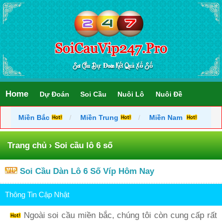
Home
Dự Đoán
Soi Cầu
Nuôi Lô
Nuôi Đề
Miền Bắc
Miền Trung
Miền Nam
Trang chủ
›
Soi cầu lô 6 số
Soi Cầu Dàn Lô 6 Số Víp Hôm Nay
Thông Tin Cập Nhật
Ngoài soi cầu miền bắc, chúng tôi còn cung cấp rất