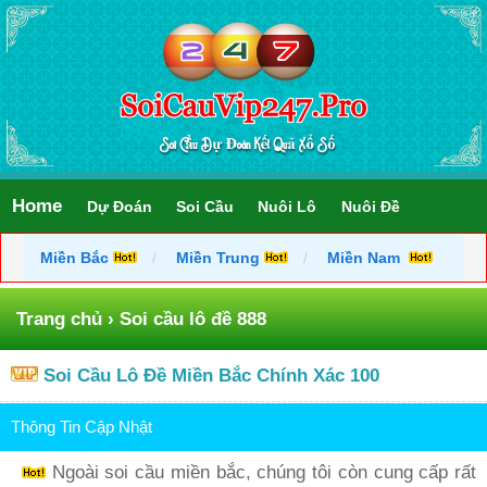
Home
Dự Đoán
Soi Cầu
Nuôi Lô
Nuôi Đề
Miền Bắc
Miền Trung
Miền Nam
Trang chủ
›
Soi cầu lô đề 888
Soi Cầu Lô Đề Miền Bắc Chính Xác 100
Thông Tin Cập Nhật
Ngoài soi cầu miền bắc, chúng tôi còn cung cấp rất