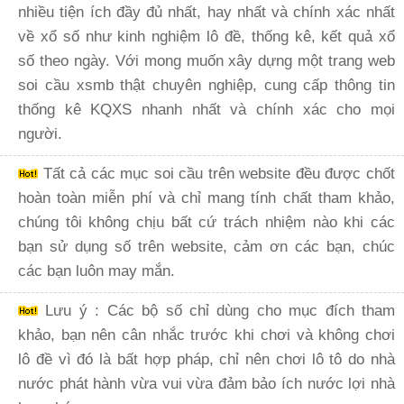
nhiều tiện ích đầy đủ nhất, hay nhất và chính xác nhất
về xổ số như kinh nghiệm lô đề, thống kê, kết quả xổ
số theo ngày. Với mong muốn xây dựng một trang web
soi cầu xsmb thật chuyên nghiệp, cung cấp thông tin
thống kê KQXS nhanh nhất và chính xác cho mọi
người.
Tất cả các mục soi cầu trên website đều được chốt
hoàn toàn miễn phí và chỉ mang tính chất tham khảo,
chúng tôi không chịu bất cứ trách nhiệm nào khi các
bạn sử dụng số trên website, cảm ơn các bạn, chúc
các bạn luôn may mắn.
Lưu ý : Các bộ số chỉ dùng cho mục đích tham
khảo, bạn nên cân nhắc trước khi chơi và không chơi
lô đề vì đó là bất hợp pháp, chỉ nên chơi lô tô do nhà
nước phát hành vừa vui vừa đảm bảo ích nước lợi nhà