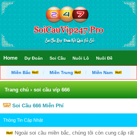
Home
Dự Đoán
Soi Cầu
Nuôi Lô
Nuôi Đề
Miền Bắc
Miền Trung
Miền Nam
Trang chủ
›
soi cầu víp 666
Soi Cầu 666 Miễn Phí
Thông Tin Cập Nhật
Ngoài soi cầu miền bắc, chúng tôi còn cung cấp rất