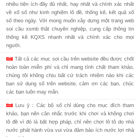
nhiều tiện ích đầy đủ nhất, hay nhất và chính xác nhất
về xổ số như kinh nghiệm lô đề, thống kê, kết quả xổ
số theo ngày. Với mong muốn xây dựng một trang web
soi cầu xsmb thật chuyên nghiệp, cung cấp thông tin
thống kê KQXS nhanh nhất và chính xác cho mọi
người.
Tất cả các mục soi cầu trên website đều được chốt
hoàn toàn miễn phí và chỉ mang tính chất tham khảo,
chúng tôi không chịu bất cứ trách nhiệm nào khi các
bạn sử dụng số trên website, cảm ơn các bạn, chúc
các bạn luôn may mắn.
Lưu ý : Các bộ số chỉ dùng cho mục đích tham
khảo, bạn nên cân nhắc trước khi chơi và không chơi
lô đề vì đó là bất hợp pháp, chỉ nên chơi lô tô do nhà
nước phát hành vừa vui vừa đảm bảo ích nước lợi nhà