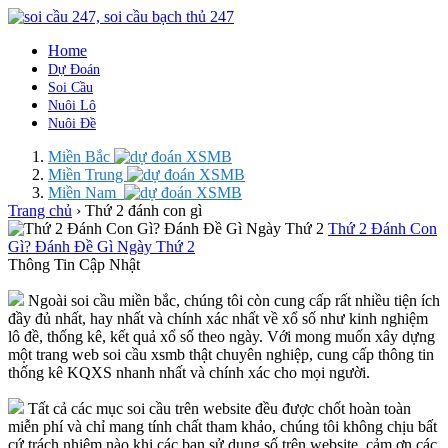
Home
Dự Đoán
Soi Cầu
Nuôi Lô
Nuôi Đề
Miền Bắc
Miền Trung
Miền Nam
Trang chủ
›
Thứ 2 đánh con gì
Thứ 2 Đánh Con
Gì? Đánh Đề Gì Ngày Thứ 2
Thông Tin Cập Nhật
Ngoài soi cầu miền bắc, chúng tôi còn cung cấp rất nhiều tiện ích
đầy đủ nhất, hay nhất và chính xác nhất về xổ số như kinh nghiệm
lô đề, thống kê, kết quả xổ số theo ngày. Với mong muốn xây dựng
một trang web soi cầu xsmb thật chuyên nghiệp, cung cấp thông tin
thống kê KQXS nhanh nhất và chính xác cho mọi người.
Tất cả các mục soi cầu trên website đều được chốt hoàn toàn
miễn phí và chỉ mang tính chất tham khảo, chúng tôi không chịu bất
cứ trách nhiệm nào khi các bạn sử dụng số trên website, cảm ơn các