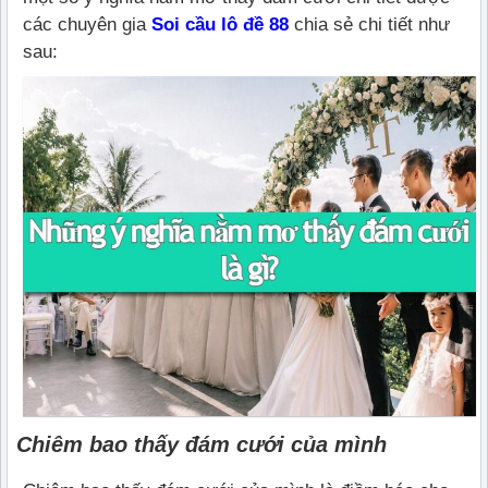
các chuyên gia
Soi cầu lô đề 88
chia sẻ chi tiết như
sau:
Chiêm bao thấy đám cưới của mình