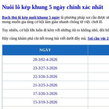
Nuôi lô kép khung 5 ngày chính xác nhất
Bạch thủ lô kép nuôi khung 5 ngày
là phương pháp soi cầu được nh
mong muốn gia tăng cơ hội làm giàu nhanh chóng từ việc chơi lô.
Tuy nhiên, cơ hội lớn luôn đi kèm với những rủi ro không nhỏ, đòi hỏ
Hãy cùng khám phá chi tiết trong bài viết dưới đây mà.
Soi cầu víp 
NGÀY
28-3/02-4-2026
23-3/27-3-2026
22-3/26-3-2026
21-3/25-3-2026
17-3/20-3-2026
15-3/19-3-2026