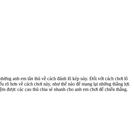
những anh em tân thủ về cách đánh lô kép này. Đối với cách chơi lô
u rõ hơn về cách chơi này, như thế nào để mang lại những thắng lợi.
ệm được các cao thủ chia sẻ nhanh cho anh em chơi để chiến thắng.