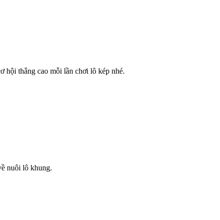
ơ hội thắng cao mỗi lần chơi lô kép nhé.
về nuôi lô khung.