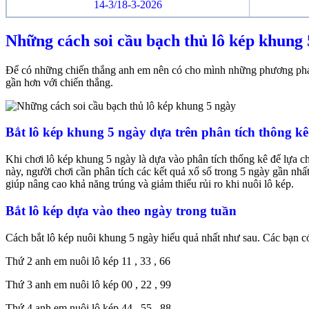
14-3/18-3-2026
Những cách soi cầu bạch thủ lô kép khung
Để có những chiến thắng anh em nên có cho mình những phương ph
gần hơn với chiến thắng.
Bắt lô kép khung 5 ngày dựa trên phân tích thông k
Khi chơi lô kép khung 5 ngày là dựa vào phân tích thống kê để lựa 
này, người chơi cần phân tích các kết quả xổ số trong 5 ngày gần nhấ
giúp nâng cao khả năng trúng và giảm thiểu rủi ro khi nuôi lô kép.
Bắt lô kép dựa vào theo ngày trong tuần
Cách bắt lô kép nuôi khung 5 ngày hiểu quả nhất như sau. Các bạn có
Thứ 2 anh em nuôi lô kép 11 , 33 , 66
Thứ 3 anh em nuôi lô kép 00 , 22 , 99
Thứ 4 anh em nuôi lô kép 44 , 55 , 88