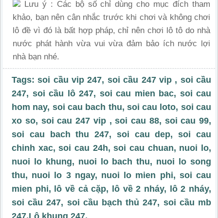
Lưu ý : Các bộ số chỉ dùng cho mục đích tham
khảo, bạn nên cân nhắc trước khi chơi và không chơi
lô đề vì đó là bất hợp pháp, chỉ nên chơi lô tô do nhà
nước phát hành vừa vui vừa đảm bảo ích nước lợi
nhà bạn nhé.
Tags:
soi cầu vip 247
,
soi cầu 247 vip
,
soi cầu
247
, soi cầu lô 247, soi cau mien bac, soi cau
hom nay, soi cau bach thu, soi cau loto, soi cau
xo so,
soi cau 247 vip
, soi cau 88, soi cau 99,
soi cau bach thu 247, soi cau dep, soi cau
chinh xac, soi cau 24h, soi cau chuan,
nuoi lo
,
nuoi lo khung, nuoi lo bach thu, nuoi lo song
thu, nuoi lo 3 ngay, nuoi lo mien phi, soi cau
mien phi, lô về cả cặp, lô về 2 nháy, lô 2 nháy,
soi cầu 247, soi cầu bạch thủ 247, soi cầu mb
247,
Lô khung 247
,