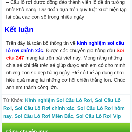
– Cầu lô rơi được đông đảo thành viên lô đề tin tưởng
nhờ khả năng. Dự đoán dựa trên quy luật xuất hiện lặp
lại của các con số trong nhiều ngày
Kết luận
Trên đây là toàn bộ thông tin về
kinh nghiệm soi cầu
lô rơi chính xác
. Được các chuyên gia hàng đầu
Soi
cầu 247
mang lại trên bài viết này. Mong rằng những
chia sẻ chi tiết trên sẻ giúp được anh em có cho mình
những con số đẹp hàng ngày. Để có thể áp dụng chơi
hiểu quả mang lại những cơ hội chiến thắng lơn. Chúc
anh em thành công lớn.
Từ Khóa:
Kinh nghiệm Soi Cầu Lô Rơi
,
Soi Cầu Lô
Rơi
,
Soi Cầu Lô Rơi chính xác
,
Soi Cầu Lô Rơi hôm
nay
,
Soi Cầu Lô Rơi Miền Bắc
,
Soi Cầu Lô Rơi Vip
Cùng chuyên mục