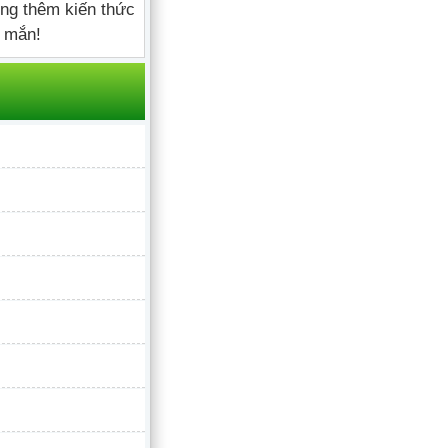
ng thêm kiến thức
y mắn!