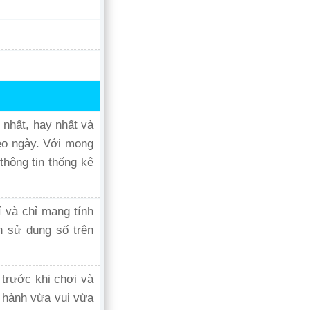
 nhất, hay nhất và
heo ngày. Với mong
hông tin thống kê
 và chỉ mang tính
n sử dụng số trên
trước khi chơi và
t hành vừa vui vừa