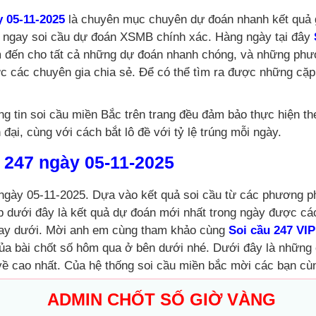
 05-11-2025
là chuyên mục chuyên dự đoán nhanh kết quả g
 ngay soi cầu dự đoán XSMB chính xác. Hàng ngày tại đây
 đến cho tất cả những dự đoán nhanh chóng, và những phư
c các chuyên gia chia sẻ. Để có thể tìm ra được những cặp 
ng tin soi cầu miền Bắc trên trang đều đảm bảo thực hiện t
 đại, cùng với cách bắt lô đề với tỷ lệ trúng mỗi ngày.
 247 ngày 05-11-2025
ngày 05-11-2025. Dựa vào kết quả soi cầu từ các phương 
 dưới đây là kết quả dự đoán mới nhất trong ngày được cá
gay dưới. Mời anh em cùng tham khảo cùng
Soi cầu 247 VIP
của bài chốt số hôm qua ở bên dưới nhé. Dưới đây là những
 về cao nhất. Của hệ thống soi cầu miền bắc mời các bạn cù
ADMIN CHỐT SỐ GIỜ VÀNG