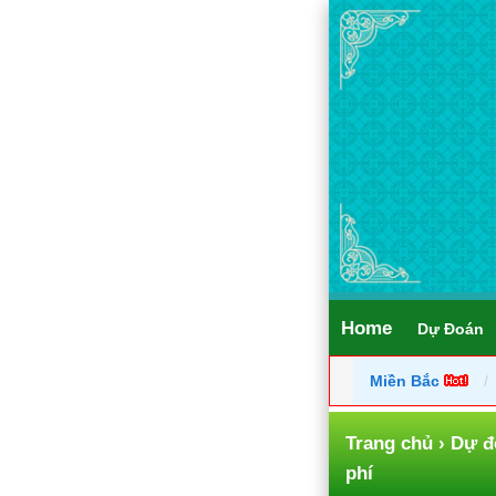
Home
Dự Đoán
Miền Bắc
Trang chủ
›
Dự đ
phí