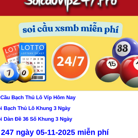
 Cầu Bạch Thủ Lô Víp Hôm Nay
i Bạch Thủ Lô Khung 3 Ngày
i Dàn Đề 36 Số Khung 3 Ngày
 247 ngày 05-11-2025 miễn phí