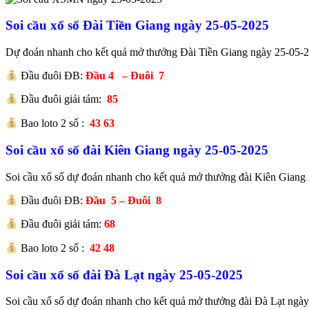
Soi cầu xổ số Đài Tiền Giang ngày 25-05-2025
Dự đoán nhanh cho kết quả mở thưởng Đài Tiền Giang ngày 25-05-20
Đầu đuôi ĐB:
Đầu 4 – Đuôi 7
Đầu đuôi giải tám:
85
Bao loto 2 số :
43 63
Soi cầu xổ số đài Kiên Giang ngày 25-05-2025
Soi cầu xổ số dự đoán nhanh cho kết quả mở thưởng đài Kiên Giang 
Đầu đuôi ĐB:
Đầu 5 – Đuôi 8
Đầu đuôi giải tám:
68
Bao loto 2 số :
42 48
Soi cầu xổ số đài Đà Lạt ngày 25-05-2025
Soi cầu xổ số dự đoán nhanh cho kết quả mở thưởng đài Đà Lạt ngà