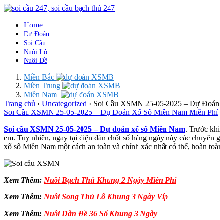
Home
Dự Đoán
Soi Cầu
Nuôi Lô
Nuôi Đề
Miền Bắc
Miền Trung
Miền Nam
Trang chủ
›
Uncategorized
›
Soi Cầu XSMN 25-05-2025 – Dự Đoán
Soi Cầu XSMN 25-05-2025 – Dự Đoán Xổ Số Miền Nam Miễn Phí
Soi cầu XSMN 25-05-2025
– Dự đoán xổ số Miền Nam
. Trước khi
em. Tuy nhiên, ngay tại diện đàn chốt số hàng ngày này các chuyên gi
xổ số Miền Nam một cách an toàn và chính xác nhất có thể, hoàn to
Xem Thêm:
Nuôi Bạch Thủ Khung 2 Ngày Miễn Phí
Xem Thêm:
Nuôi Song Thủ Lô Khung 3 Ngày Víp
Xem Thêm:
Nuôi Dàn Đề 36 Số Khung 3 Ngày