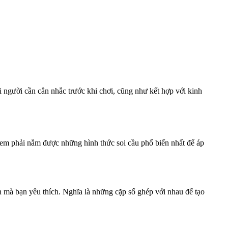
 người cần cân nhắc trước khi chơi, cũng như kết hợp với kinh
 em phải nắm được những hình thức soi cầu phổ biến nhất để áp
ên mà bạn yêu thích. Nghĩa là những cặp số ghép với nhau để tạo