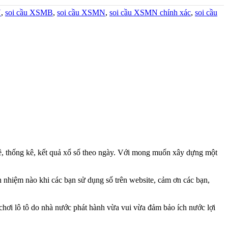
N
,
soi cầu XSMB
,
soi cầu XSMN
,
soi cầu XSMN chính xác
,
soi cầu
 đề, thống kê, kết quả xổ số theo ngày. Với mong muốn xây dựng một
h nhiệm nào khi các bạn sử dụng số trên website, cảm ơn các bạn,
 chơi lô tô do nhà nước phát hành vừa vui vừa đảm bảo ích nước lợi