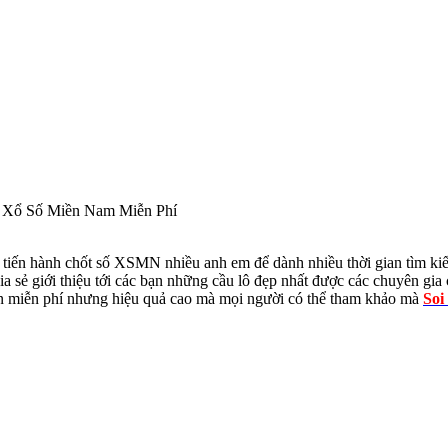
 Xổ Số Miền Nam Miễn Phí
 tiến hành chốt số XSMN nhiều anh em để dành nhiều thời gian tìm kiếm
a sẻ giới thiệu tới các bạn những cầu lô đẹp nhất được các chuyên gia
àn miễn phí nhưng hiệu quả cao mà mọi người có thể tham khảo mà
Soi