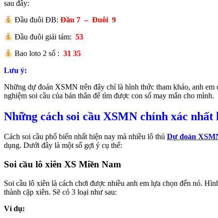
sau đây:
Đầu đuôi ĐB:
Đầu 7 – Đuôi 9
Đầu đuôi giải tám:
53
Bao loto 2 số :
31 35
Lưu ý:
Những dự đoán XSMN trên đây chỉ là hình thức tham khảo, anh em có 
nghiệm soi cầu của bản thân để tìm được con số may mắn cho mình.
Những cách soi cầu XSMN chính xác nhất 
Cách soi cầu phổ biến nhất hiện nay mà nhiều lô thủ
Dự đoán XS
M
dụng. Dưới đây là một số gợi ý cụ thể:
Soi cầu lô xiên XS Miền Nam
Soi cầu lô xiên là cách chơi được nhiều anh em lựa chọn đến nó. Hình
thành cặp xiên. Sẽ có 3 loại như sau:
Ví dụ: