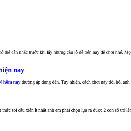
thể cân nhắc trước khi lấy những cầu lô đề trên nay để chơi nhé. Mọi
hiện nay
N
hôm nay
thường áp dụng đến. Tuy nhiên, cách chơi này đòi hỏi anh
 thức soi cầu xiên ít nhất anh em phải chọn lựa ra được 2 con số trở l