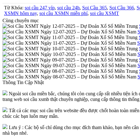
Từ Khóa:
soi cầu 247 víp
,
soi cầu 24h
,
Soi Cầu 365
,
Soi Cầu 366
,
S
XSMN hôm nay
,
soi cầu XSMN miễn phí
,
soi cầu XSMT
Cùng chuyên mục
S
S
S
S
S
Thông Tin Cập Nhật
Ngoài soi cầu miền bắc, chúng tôi còn cung cấp rất nhiều tiện íc
trang web soi cầu xsmb thật chuyên nghiệp, cung cấp thông tin thố
Tất cả các mục soi cầu trên website đều được chốt hoàn toàn miễn 
chúc các bạn luôn may mắn.
Lưu ý : Các bộ số chỉ dùng cho mục đích tham khảo, bạn nên cân nh
nhà bạn nhé.