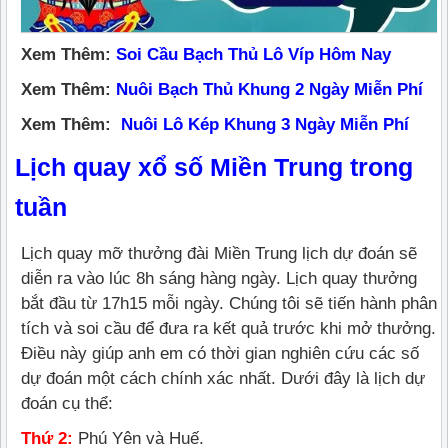
Xem Thêm:
Soi Cầu Bạch Thủ Lô Víp Hôm Nay
Xem Thêm:
Nuôi Bạch Thủ Khung 2 Ngày Miễn Phí
Xem Thêm:
Nuôi Lô Kép Khung 3 Ngày Miễn Phí
Lịch quay xổ số Miền Trung trong
tuần
Lịch quay mỡ thưởng đài Miền Trung lịch dự đoán sẽ
diễn ra vào lúc 8h sáng hàng ngày. Lịch quay thưởng
bắt đầu từ 17h15 mỗi ngày. Chúng tôi sẽ tiến hành phân
tích và soi cầu để đưa ra kết quả trước khi mở thưởng.
Điều này giúp anh em có thời gian nghiên cứu các số
dự đoán một cách chính xác nhất. Dưới đây là lịch dự
đoán cụ thể:
Thứ 2:
Phú Yên và Huế.