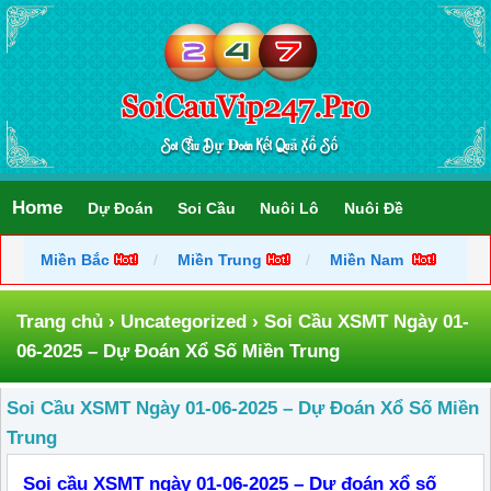
Home
Dự Đoán
Soi Cầu
Nuôi Lô
Nuôi Đề
Miền Bắc
Miền Trung
Miền Nam
Trang chủ
›
Uncategorized
›
Soi Cầu XSMT Ngày 01-
06-2025 – Dự Đoán Xổ Số Miền Trung
Soi Cầu XSMT Ngày 01-06-2025 – Dự Đoán Xổ Số Miền
Trung
Soi cầu XSMT ngày 01-06-2025 – Dự đoán xổ số