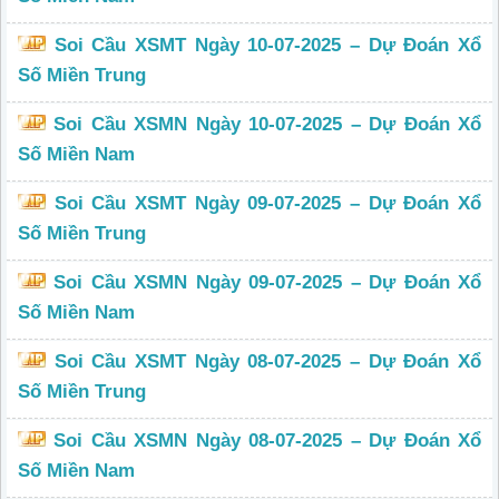
Soi Cầu XSMT Ngày 10-07-2025 – Dự Đoán Xổ
Số Miền Trung
Soi Cầu XSMN Ngày 10-07-2025 – Dự Đoán Xổ
Số Miền Nam
Soi Cầu XSMT Ngày 09-07-2025 – Dự Đoán Xổ
Số Miền Trung
Soi Cầu XSMN Ngày 09-07-2025 – Dự Đoán Xổ
Số Miền Nam
Soi Cầu XSMT Ngày 08-07-2025 – Dự Đoán Xổ
Số Miền Trung
Soi Cầu XSMN Ngày 08-07-2025 – Dự Đoán Xổ
Số Miền Nam