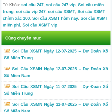
Từ Khóa:
soi cầu 247
,
soi cầu 247 víp
,
Soi cầu miền
trung
,
soi cầu víp 247
,
soi cầu XSMT
,
Soi cầu XSMT
chính xác 100
,
Soi cầu XSMT hôm nay
,
Soi cầu XSMT
miễn phí
,
Soi cầu XSMT vip
Cùng chuyên mục
Soi Cầu XSMT Ngày 12-07-2025 – Dự Đoán Xổ
Số Miền Trung
Soi Cầu XSMN Ngày 12-07-2025 – Dự Đoán Xổ
Số Miền Nam
Soi Cầu XSMT Ngày 11-07-2025 – Dự Đoán Xổ
Số Miền Trung
Soi Cầu XSMN Ngày 11-07-2025 – Dự Đoán Xổ
Số Miền Nam