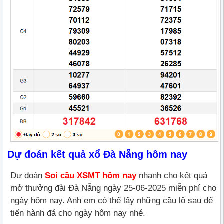
Dự đoán kết quả xổ Đà Nẵng hôm nay
Dự đoán
Soi cầu XSMT h
ô
m nay
nhanh cho kết quả
mở thưởng đài Đà Nẵng ngày 25-06-2025 miễn phí cho
ngày hôm nay. Anh em có thể lấy những cầu lô sau để
tiến hành đá cho ngày hôm nay nhé.