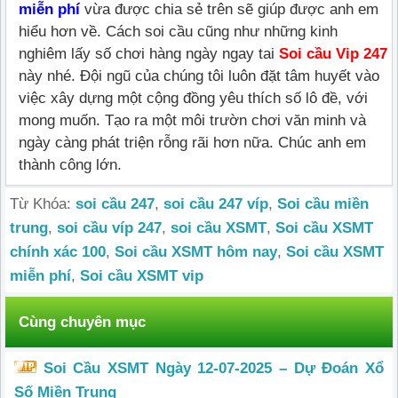
m
i
ễn phí
vừa được chia sẻ trên sẽ giúp được anh em
hiểu hơn về. Cách soi cầu cũng như những kinh
nghiêm lấy số chơi hàng ngày ngay tai
Soi cầu Vip 247
này nhé. Đội ngũ của chúng tôi luôn đặt tâm huyết vào
việc xây dựng một cộng đồng yêu thích số lô đề, với
mong muốn. Tạo ra một môi trườn chơi văn minh và
ngày càng phát triện rỗng rãi hơn nữa. Chúc anh em
thành công lớn.
Từ Khóa:
soi cầu 247
,
soi cầu 247 víp
,
Soi cầu miền
trung
,
soi cầu víp 247
,
soi cầu XSMT
,
Soi cầu XSMT
chính xác 100
,
Soi cầu XSMT hôm nay
,
Soi cầu XSMT
miễn phí
,
Soi cầu XSMT vip
Cùng chuyên mục
Soi Cầu XSMT Ngày 12-07-2025 – Dự Đoán Xổ
Số Miền Trung