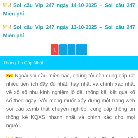
Soi cầu Vip 247 ngày 14-10-2025 – Soi cầu 247
Miễn phí
Soi cầu Vip 247 ngày 13-10-2025 – Soi cầu 247
Miễn phí
1
2
>
>>
Thông Tin Cập Nhật
Ngoài soi cầu miền bắc, chúng tôi còn cung cấp rất
nhiều tiện ích đầy đủ nhất, hay nhất và chính xác nhất
về xổ số như kinh nghiệm lô đề, thống kê, kết quả xổ
số theo ngày. Với mong muốn xây dựng một trang web
soi cầu xsmb thật chuyên nghiệp, cung cấp thông tin
thống kê KQXS nhanh nhất và chính xác cho mọi
người.