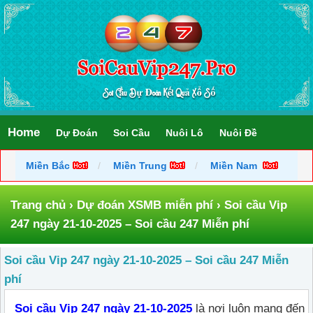
Home
Dự Đoán
Soi Cầu
Nuôi Lô
Nuôi Đề
Miền Bắc
Miền Trung
Miền Nam
Trang chủ
›
Dự đoán XSMB miễn phí
›
Soi cầu Vip
247 ngày 21-10-2025 – Soi cầu 247 Miễn phí
Soi cầu Vip 247 ngày 21-10-2025 – Soi cầu 247 Miễn
phí
Soi cầu Vip 247 ngày 21-10-2025
là nơi luôn mang đến