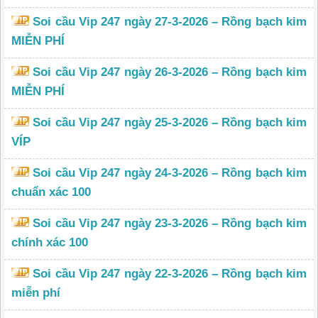
Soi cầu Vip 247 ngày 27-3-2026 – Rồng bạch kim
MIỄN PHÍ
Soi cầu Vip 247 ngày 26-3-2026 – Rồng bạch kim
MIỄN PHÍ
Soi cầu Vip 247 ngày 25-3-2026 – Rồng bạch kim
VÍP
Soi cầu Vip 247 ngày 24-3-2026 – Rồng bạch kim
chuẩn xác 100
Soi cầu Vip 247 ngày 23-3-2026 – Rồng bạch kim
chính xác 100
Soi cầu Vip 247 ngày 22-3-2026 – Rồng bạch kim
miễn phí