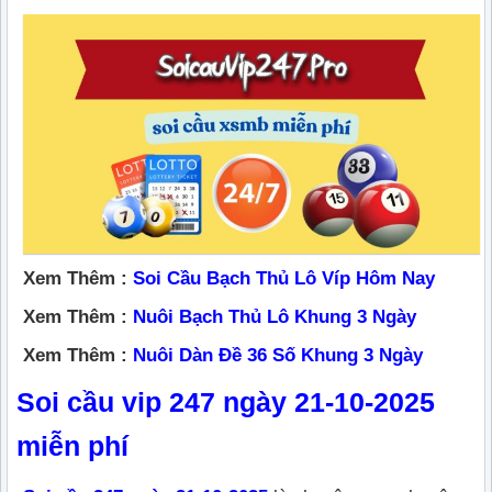
Xem Thêm :
Soi Cầu Bạch Thủ Lô Víp Hôm Nay
Xem Thêm :
Nuôi Bạch Thủ Lô Khung 3 Ngày
Xem Thêm :
Nuôi Dàn Đề 36 Số Khung 3 Ngày
Soi cầu vip 247 ngày 21-10-2025
miễn phí