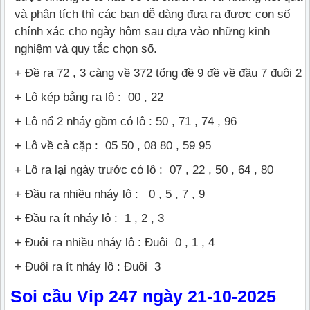
và phân tích thì các bạn dễ dàng đưa ra được con số
chính xác cho ngày hôm sau dựa vào những kinh
nghiệm và quy tắc chọn số.
+ Đề ra 72 , 3 càng về 372 tổng đề 9 đề về đầu 7 đuôi 2
+ Lô kép bằng ra lô : 00 , 22
+ Lô nổ 2 nháy gồm có lô : 50 , 71 , 74 , 96
+ Lô về cả cặp : 05 50 , 08 80 , 59 95
+ Lô ra lại ngày trước có lô : 07 , 22 , 50 , 64 , 80
+ Đầu ra nhiều nháy lô : 0 , 5 , 7 , 9
+ Đầu ra ít nháy lô : 1 , 2 , 3
+ Đuôi ra nhiều nháy lô : Đuôi 0 , 1 , 4
+ Đuôi ra ít nháy lô : Đuôi 3
Soi cầu Vip 247 ngày 21-10-2025