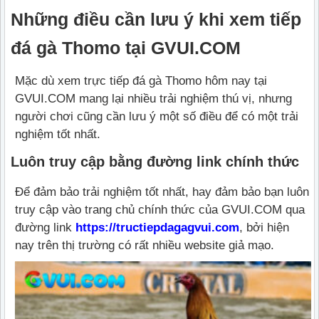
Những điều cần lưu ý khi xem tiếp
đá gà Thomo tại GVUI.COM
Mặc dù xem trực tiếp đá gà Thomo hôm nay tại
GVUI.COM mang lại nhiều trải nghiệm thú vị, nhưng
người chơi cũng cần lưu ý một số điều để có một trải
nghiệm tốt nhất.
Luôn truy cập bằng đường link chính thức
Để đảm bảo trải nghiệm tốt nhất, hay đảm bảo bạn luôn
truy cập vào trang chủ chính thức của GVUI.COM qua
đường link
https://tructiepdagagvui.com
, bởi hiện
nay trên thị trường có rất nhiều website giả mạo.