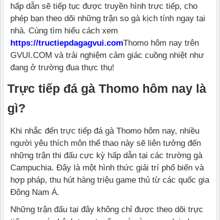
hấp dẫn sẽ tiếp tục được truyền hình trực tiếp, cho
phép bạn theo dõi những trận so gà kịch tính ngay tại
nhà. Cùng tìm hiểu cách xem
https://tructiepdagagvui.com
Thomo hôm nay trên
GVUI.COM và trải nghiệm cảm giác cuồng nhiệt như
đang ở trường đua thực thụ!
Trực tiếp đá gà Thomo hôm nay là
gì?
Khi nhắc đến trực tiếp đá gà Thomo hôm nay, nhiều
người yêu thích môn thể thao này sẽ liên tưởng đến
những trận thi đấu cực kỳ hấp dẫn tại các trường gà
Campuchia. Đây là một hình thức giải trí phổ biến và
hợp pháp, thu hút hàng triệu game thủ từ các quốc gia
Đông Nam Á.
Những trận đấu tại đây không chỉ được theo dõi trực