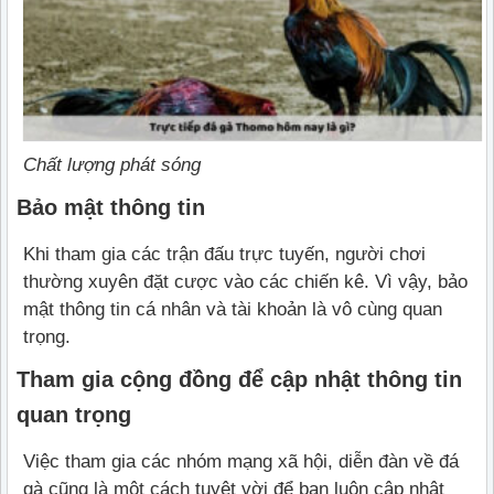
Chất lượng phát sóng
Bảo mật thông tin
Khi tham gia các trận đấu trực tuyến, người chơi
thường xuyên đặt cược vào các chiến kê. Vì vậy, bảo
mật thông tin cá nhân và tài khoản là vô cùng quan
trọng.
Tham gia cộng đồng để cập nhật thông tin
quan trọng
Việc tham gia các nhóm mạng xã hội, diễn đàn về đá
gà cũng là một cách tuyệt vời để bạn luôn cập nhật