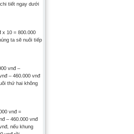
hi tiết ngay dưới
đ x 10 = 800.000
ng ta sẽ nuôi tiếp
000 vnđ –
 vnđ – 460.000 vnđ
ôi thứ hai không
.000 vnđ =
vnđ – 460.000 vnđ
 vnđ, nếu khung