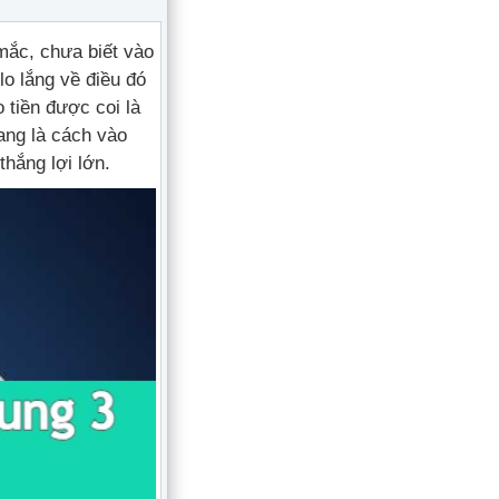
mắc, chưa biết vào
lo lắng về điều đó
 tiền được coi là
đang là cách vào
thắng lợi lớn.