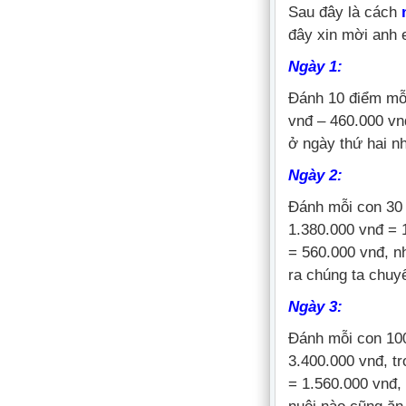
Sau đây là cách
đây xin mời anh 
Ngày 1:
Đánh 10 điểm mỗi
vnđ – 460.000 vn
ở ngày thứ hai n
Ngày 2:
Đánh mỗi con 30 
1.380.000 vnđ = 
= 560.000 vnđ, n
ra chúng ta chuy
Ngày 3:
Đánh mỗi con 100
3.400.000 vnđ, t
= 1.560.000 vnđ,