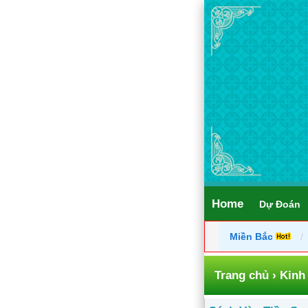
Home
Dự Đoán
Miền Bắc
Trang chủ
›
Kinh