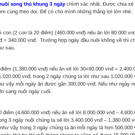
nuôi song thủ khung 3 ngày
chính xác nhất. Được chia sẻ c
em cùng theo dọi. Để có cho mình những thắng lợi lớn nhé.
 con (2 con là 20 điểm) (460.000 vnđ) nếu ăn lời 80.000 vn
đ = 340.000 vnđ. Trường hợp ngày đầu nuôi không về thì chú
hư sau.
điểm (1.380.000 vnđ) nếu ăn sẽ lời 30×80.000 vnđ = 2.400.
1.020.000 vnđ, trong 2 ngày chúng ta lời như sau 1.020.000
hư vậy mỗi ngày ăn được gần 300.000 vnđ. Nếu như ngày nu
ển sang nuôi ngày cuối.
 điểm (4.600.000 vnđ) nếu ăn sẽ lời 8.000.000 vnđ – 4.600
rong 3 ngày nuôi chúng ta sẽ lời 3.400.000 vnđ – 1.380.000 
 như vậy trong 3 ngày chúng ta ăn mỗi ngày là hơn 500.000