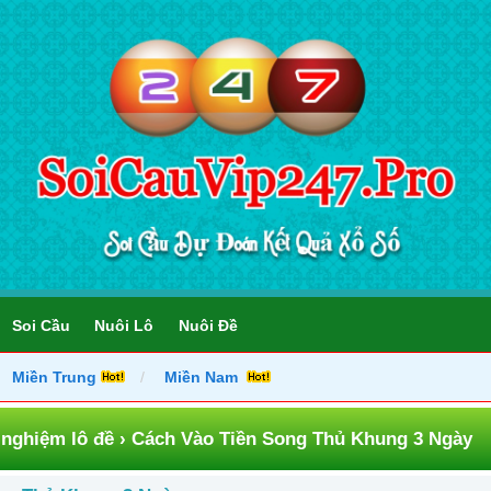
Soi Cầu
Nuôi Lô
Nuôi Đề
Miền Trung
Miền Nam
 nghiệm lô đề
›
Cách Vào Tiền Song Thủ Khung 3 Ngày