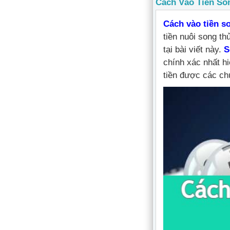
Cách Vào Tiền So
Cách vào tiền s
tiền nuôi song th
tại bài viết này.
S
chính xác nhất hi
tiền được các chu