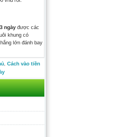
0 vnđ rồi.
 3 ngày
được các
nuôi khung có
thắng lớn đánh bay
hủ
,
Cách vào tiền
ày