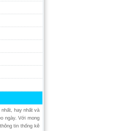
 nhất, hay nhất và
heo ngày. Với mong
hông tin thống kê