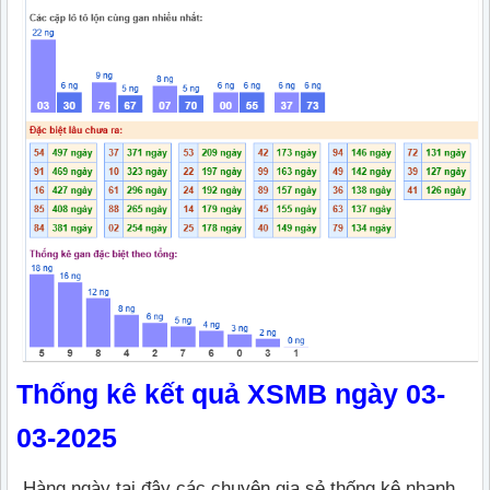
Thống kê kết quả XSMB ngày 03-
03-2025
Hàng ngày tại đây các chuyên gia sẻ thống kê nhanh