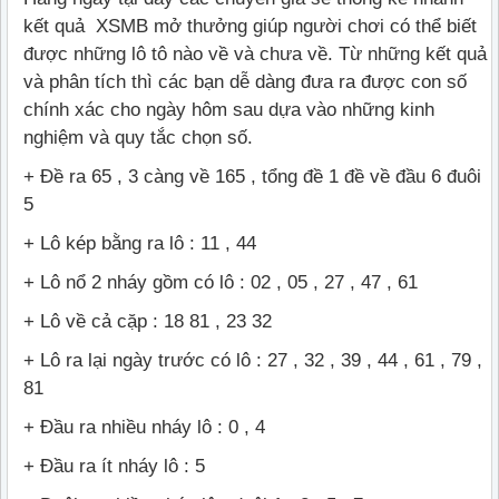
kết quả XSMB mở thưởng giúp người chơi có thể biết
được những lô tô nào về và chưa về. Từ những kết quả
và phân tích thì các bạn dễ dàng đưa ra được con số
chính xác cho ngày hôm sau dựa vào những kinh
nghiệm và quy tắc chọn số.
+ Đề ra 65 , 3 càng về 165 , tổng đề 1 đề về đầu 6 đuôi
5
+ Lô kép bằng ra lô : 11 , 44
+ Lô nổ 2 nháy gồm có lô : 02 , 05 , 27 , 47 , 61
+ Lô về cả cặp : 18 81 , 23 32
+ Lô ra lại ngày trước có lô : 27 , 32 , 39 , 44 , 61 , 79 ,
81
+ Đầu ra nhiều nháy lô : 0 , 4
+ Đầu ra ít nháy lô : 5