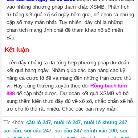
vào những phương pháp tham khảo XSMB. Phân tích
từ bảng kết quả xổ số ngày hôm qua, để chọn ra những
cặp số may mắn nhất. Tuy nhiên, đây chỉ là những
phân tích mang tính chất để tham khảo xổ số miền
Bắc.
Kết luận
Trên đây chúng ta đã tổng hợp phương pháp dự đoán
kết quả hàng ngày. Nhằm giúp các bạn nâng cao kỹ
năng cá cược lô đề và mang đến những trận cược thú
vị. Hãy cùng thường xuyên theo dõi
Rồng bạch kim
888
để cập nhật được. Dự đoán kết quả XSMB và bổ
sung thêm kiến thức đầy đủ về xổ số, chắc chắn sẽ hỗ
trợ cho lô thủ rất nhiều. Chúc các bạn may mắn!
Từ Khóa:
cầu lô 247
,
nuôi lô 247
,
nuôi lô khung 247
,
soi cầu
,
soi cầu 247
,
soi cầu 247 chính xác 100
,
soi