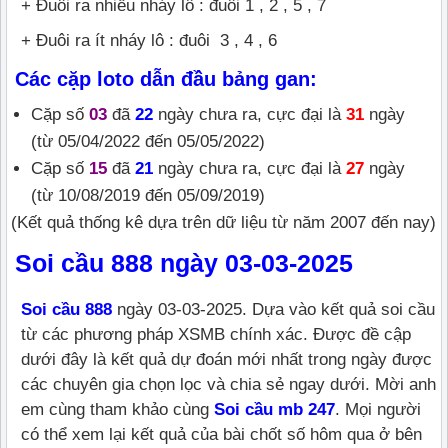
+ Đuôi ra nhiều nháy lô : đuôi 1 , 2 , 5 , 7
+ Đuôi ra ít nháy lô : đuôi 3 , 4 , 6
Các cặp loto dẫn đầu bảng gan:
Cặp số
03
đã
22
ngày chưa ra, cực đại là
31
ngày
(từ 05/04/2022 đến 05/05/2022)
Cặp số
15
đã
21
ngày chưa ra, cực đại là
27
ngày
(từ 10/08/2019 đến 05/09/2019)
(Kết quả thống kê dựa trên dữ liệu từ năm 2007 đến nay)
Soi cầu 888 ngày 03-03-2025
Soi cầu 888
ngày 03-03-2025. Dựa vào kết quả soi cầu
từ các phương pháp XSMB chính xác. Được đề cập
dưới đây là kết quả dự đoán mới nhất trong ngày được
các chuyên gia chọn lọc và chia sẻ ngay dưới. Mời anh
em cùng tham khảo cùng
Soi cầu mb 247
. Mọi người
có thể xem lại kết quả của bài chốt số hôm qua ở bên