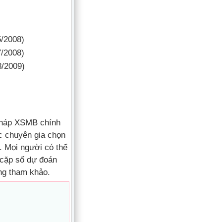
5/2008)
7/2008)
8/2009)
pháp XSMB chính
c chuyên gia chọn
. Mọi người có thể
 cặp số dự đoán
ng tham khảo.