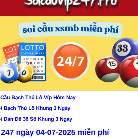
 Cầu Bạch Thủ Lô Víp Hôm Nay
i Bạch Thủ Lô Khung 3 Ngày
i Dàn Đề 36 Số Khung 3 Ngày
 247 ngày 04-07-2025 miễn phí