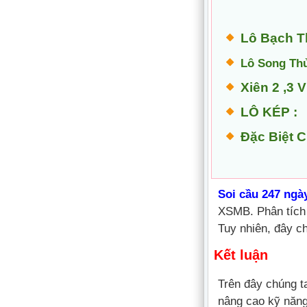
Lô Bạch T
Lô Song Th
Xiên 2 ,3 
LÔ KÉP 
Đặc Biệt 
Soi cầu 247 ngà
XSMB. Phân tích 
Tuy nhiên, đây c
Kết luận
Trên đây chúng t
nâng cao kỹ năng