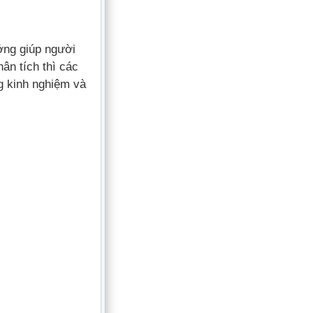
ởng giúp người
ân tích thì các
g kinh nghiệm và