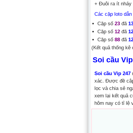
+ Đuôi ra ít nháy 
Các cặp loto dẫn
Cặp số
23
đã
1
Cặp số
12
đã
1
Cặp số
88
đã
1
(Kết quả thống kê 
Soi cầu Vi
Soi cầu Vip 247
xác. Được đề cập
lọc và chia sẻ n
xem lại kết quả 
hôm nay có tỉ lệ