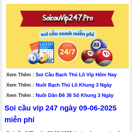
Xem Thêm :
Soi Cầu Bạch Thủ Lô Víp Hôm Nay
Xem Thêm :
Nuôi Bạch Thủ Lô Khung 3 Ngày
Xem Thêm :
Nuôi Dàn Đề 36 Số Khung 3 Ngày
Soi cầu vip 247 ngày 09-06-2025
miễn phí