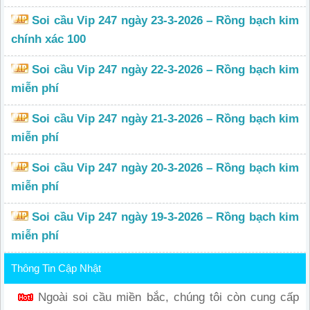
Soi cầu Vip 247 ngày 23-3-2026 – Rồng bạch kim
chính xác 100
Soi cầu Vip 247 ngày 22-3-2026 – Rồng bạch kim
miễn phí
Soi cầu Vip 247 ngày 21-3-2026 – Rồng bạch kim
miễn phí
Soi cầu Vip 247 ngày 20-3-2026 – Rồng bạch kim
miễn phí
Soi cầu Vip 247 ngày 19-3-2026 – Rồng bạch kim
miễn phí
Thông Tin Cập Nhật
Ngoài soi cầu miền bắc, chúng tôi còn cung cấp