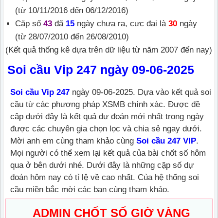
(từ 10/11/2016 đến 06/12/2016)
Cặp số
43
đã
15
ngày chưa ra, cực đại là
30
ngày
(từ 28/07/2010 đến 26/08/2010)
(Kết quả thống kê dựa trên dữ liệu từ năm 2007 đến nay)
Soi cầu Vip 247 ngày 09-06-2025
Soi cầu Vip 247
ngày 09-06-2025. Dựa vào kết quả soi
cầu từ các phương pháp XSMB chính xác. Được đề
cập dưới đây là kết quả dự đoán mới nhất trong ngày
được các chuyên gia chọn lọc và chia sẻ ngay dưới.
Mời anh em cùng tham khảo cùng
Soi cầu 247 VIP
.
Mọi người có thể xem lại kết quả của bài chốt số hôm
qua ở bên dưới nhé. Dưới đây là những cặp số dự
đoán hôm nay có tỉ lệ về cao nhất. Của hệ thống soi
cầu miền bắc mời các bạn cùng tham khảo.
ADMIN CHỐT SỐ GIỜ VÀNG