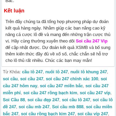
Bắc.
Kết luận
Trên đây chúng ta đã tổng hợp phương pháp dự đoán
kết quả hàng ngày. Nhằm giúp các bạn nâng cao kỹ
năng cá cược lô đề và mang đến những trận cược thú
vị. Hãy cùng thường xuyên theo dõi
Soi
c
ầu 247 Vip
để cập nhật được. Dự đoán kết quả XSMB và bổ sung
thêm kiến thức đầy đủ về xổ số, chắc chắn sẽ hỗ trợ
cho lô thủ rất nhiều. Chúc các bạn may mắn!
Từ Khóa:
cầu lô 247
,
nuôi lô 247
,
nuôi lô khung 247
,
soi cầu
,
soi cầu 247
,
soi cầu 247 chính xác 100
,
soi
cầu 247 hôm nay
,
soi cầu 247 miền bắc
,
soi cầu 247
miễn phí
,
soi cầu 247 rồng bạch kim
,
soi cầu 247 víp
,
Soi Cầu 88
,
soi cầu đẹp 247
,
soi cầu lô 247
,
soi cầu lô
đề 247
,
soi cầu mb 247
,
Soi cầu mb 888
,
soi cầu miền
bắc 247
,
soi cầu rồng bạch kim 247
,
soi cầu víp 247
,