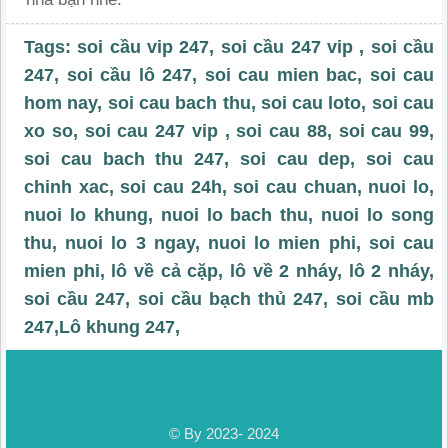
Tags:
soi cầu vip 247
,
soi cầu 247 vip
,
soi cầu
247
, soi cầu lô 247, soi cau mien bac, soi cau
hom nay, soi cau bach thu, soi cau loto, soi cau
xo so,
soi cau 247 vip
, soi cau 88, soi cau 99,
soi cau bach thu 247, soi cau dep, soi cau
chinh xac, soi cau 24h, soi cau chuan,
nuoi lo
,
nuoi lo khung, nuoi lo bach thu, nuoi lo song
thu, nuoi lo 3 ngay, nuoi lo mien phi, soi cau
mien phi, lô về cả cặp, lô về 2 nháy, lô 2 nháy,
soi cầu 247, soi cầu bạch thủ 247, soi cầu mb
247,
Lô khung 247
,
© By 2023- 2024