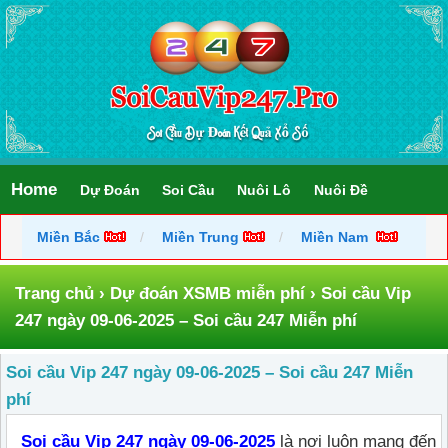
Home
Dự Đoán
Soi Cầu
Nuôi Lô
Nuôi Đề
Miền Bắc
Miền Trung
Miền Nam
Trang chủ
›
Dự đoán XSMB miễn phí
›
Soi cầu Vip
247 ngày 09-06-2025 – Soi cầu 247 Miễn phí
Soi cầu Vip 247 ngày 09-06-2025 – Soi cầu 247 Miễn
phí
Soi cầu Vip 247 ngày 09-06-2025
là nơi luôn mang đến