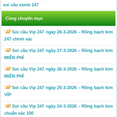
soi cầu xsmb 247
Cùng chuyên mục
Soi cầu Vip 247 ngày 28-3-2026 – Rồng bạch kim
247 chính xác
Soi cầu Vip 247 ngày 27-3-2026 – Rồng bạch kim
MIỄN PHÍ
Soi cầu Vip 247 ngày 26-3-2026 – Rồng bạch kim
MIỄN PHÍ
Soi cầu Vip 247 ngày 25-3-2026 – Rồng bạch kim
VÍP
Soi cầu Vip 247 ngày 24-3-2026 – Rồng bạch kim
chuẩn xác 100