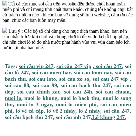
Tất cả các mục soi cầu trên website đều được chốt hoàn toàn
miễn phí và chỉ mang tính chất tham khảo, chúng tôi không chịu bất
cứ trách nhiệm nào khi các bạn sử dụng số trên website, cảm ơn các
bạn, chúc các bạn luôn may mắn.
Lưu ý : Các bộ số chỉ dùng cho mục đích tham khảo, bạn nên
cân nhắc trước khi chơi và không chơi lô đề vì đó là bất hợp pháp,
chỉ nên chơi lô tô do nhà nước phát hành vừa vui vừa đảm bảo ích
nước lợi nhà bạn nhé.
Tags:
soi cầu vip 247
,
soi cầu 247 vip
,
soi cầu 247
, soi
cầu lô 247, soi cau mien bac, soi cau hom nay, soi cau
bach thu, soi cau loto, soi cau xo so,
soi cau 247 vip
,
soi cau 88, soi cau 99, soi cau bach thu 247, soi cau
dep, soi cau chinh xac, soi cau 24h, soi cau chuan,
nuoi lo
, nuoi lo khung, nuoi lo bach thu, nuoi lo song
thu, nuoi lo 3 ngay, nuoi lo mien phi, soi cau mien
phi, lô về cả cặp, lô về 2 nháy, lô 2 nháy, soi cầu 247,
soi cầu bạch thủ 247, soi cầu mb 247,
Lô khung 247
,