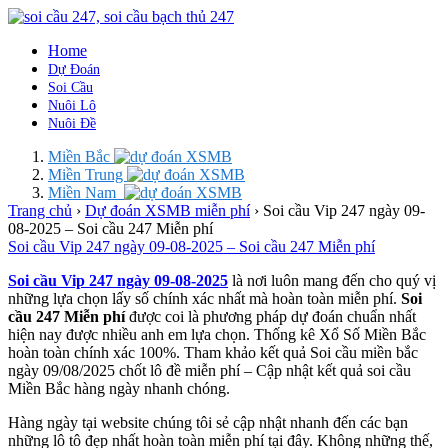
Home
Dự Đoán
Soi Cầu
Nuôi Lô
Nuôi Đề
Miền Bắc
Miền Trung
Miền Nam
Trang chủ
›
Dự đoán XSMB miễn phí
›
Soi cầu Vip 247 ngày 09-
08-2025 – Soi cầu 247 Miễn phí
Soi cầu Vip 247 ngày 09-08-2025 – Soi cầu 247 Miễn phí
Soi cầu Vip 247 ngày 09-08-2025
là nơi luôn mang đến cho quý vị
những lựa chọn lấy số chính xác nhất mà hoàn toàn miễn phí.
Soi
cầu 247 Miễn phí
được coi là phương pháp dự đoán chuẩn nhất
hiện nay được nhiều anh em lựa chọn. Thống kê Xổ Số Miền Bắc
hoàn toàn chính xác 100%. Tham khảo kết quả Soi cầu miền bắc
ngày 09/08/2025 chốt lô đề miễn phí – Cập nhật kết quả soi cầu
Miền Bắc hàng ngày nhanh chóng.
Hàng ngày tại website chúng tôi sẻ cập nhật nhanh đến các bạn
những lô tô đẹp nhất hoàn toàn miễn phí tại đây. Không những thế,