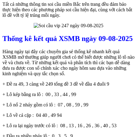
Tất cả những thông tin soi cầu miền Bắc trên trang đều đảm bảo
thực hiện theo các phương pháp soi cầu hiện đại, cùng với cách bắt
lô đề với tỷ lệ trúng mỗi ngày.
Thống kê kết quả XSMB ngày 09-08-2025
Hàng ngày tại đây các chuyên gia sẻ thống kê nhanh kết quả
XSMB mở thưởng giúp người chơi có thể biết được những lô tô nào
về và chưa về. Từ những kết quả và phân tích thì các bạn dễ dàng
đưa ra được con số chính xác cho ngày hôm sau dựa vào những
kinh nghiệm và quy tắc chọn số.
+ Đề ra 49, 3 càng về 249 tổng đề 3 đề về đầu 4 đuôi 9
+ Lô kép bằng ra lô : 00 , 33 , 44 , 99
+ Lô nổ 2 nháy gồm có lô : 07 , 08 , 59 , 99
+ Lô về cả cặp : 04 40 , 49 94
+ Lô ra lại ngày trước có lô : 08 , 13 , 16 , 26 , 36 , 40 , 53
+ Đầu ra nhiều nháy lô : 0 , 3 , 5 , 9