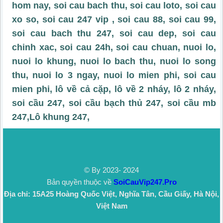
hom nay, soi cau bach thu, soi cau loto, soi cau
xo so,
soi cau 247 vip
, soi cau 88, soi cau 99,
soi cau bach thu 247, soi cau dep, soi cau
chinh xac, soi cau 24h, soi cau chuan,
nuoi lo
,
nuoi lo khung, nuoi lo bach thu, nuoi lo song
thu, nuoi lo 3 ngay, nuoi lo mien phi, soi cau
mien phi, lô về cả cặp, lô về 2 nháy, lô 2 nháy,
soi cầu 247, soi cầu bạch thủ 247, soi cầu mb
247,
Lô khung 247
,
© By 2023- 2024
Bản quyền thuộc về
SoiCauVip247.Pro
Địa chỉ:
15A25 Hoàng Quốc Việt, Nghĩa Tân, Cầu Giấy, Hà Nội,
Việt Nam