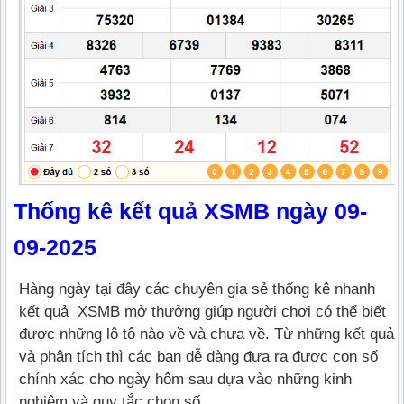
Thống kê kết quả XSMB ngày 09-
09-2025
Hàng ngày tại đây các chuyên gia sẻ thống kê nhanh
kết quả XSMB mở thưởng giúp người chơi có thể biết
được những lô tô nào về và chưa về. Từ những kết quả
và phân tích thì các bạn dễ dàng đưa ra được con số
chính xác cho ngày hôm sau dựa vào những kinh
nghiệm và quy tắc chọn số.