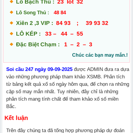
Lô Bạch Thủ :
23 lót 32
Lô Song Thủ :
48 84
Xiên 2 ,3 VIP :
84 93
; 39 93 32
LÔ KÉP :
33
– 44 – 55
Đặc Biệt Chạm :
1
–
2 – 3
Chúc các bạn may mắn.!
Soi cầu 247 ngày 09
-09
-2025
được ADMIN đưa ra dựa
vào những phương pháp tham khảo XSMB. Phân tích
từ bảng kết quả xổ số ngày hôm qua, để chọn ra những
cặp số may mắn nhất. Tuy nhiên, đây chỉ là những
phân tích mang tính chất để tham khảo xổ số miền
Bắc.
Kết luận
Trên đây chúng ta đã tổng hợp phương pháp dự đoán