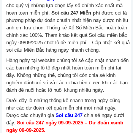
cho quý vị những lựa chọn lấy số chính xác nhất mà
hoàn toàn miễn phí.
Soi cầu 247 Miễn phí
được coi là
phương pháp dự đoán chuẩn nhất hiện nay được nhiều
anh em lựa chọn. Thống kê Xổ Số Miền Bắc hoàn toàn
chính xác 100%. Tham khảo kết quả Soi cầu miền bắc
ngày 09/09/2025 chốt lô đề miễn phí – Cập nhật kết quả
soi cầu Miền Bắc hàng ngày nhanh chóng.
Hàng ngày tại website chúng tôi sẻ cập nhật nhanh đến
các bạn những lô tô đẹp nhất hoàn toàn miễn phí tại
đây. Không những thế, chúng tôi còn chia sẻ kinh
nghiệm đánh xổ số và cách chia tiền cược khi các bạn
đánh đề nuôi hoặc lô nuôi khung nhiều ngày.
Dưới đây là những thống kê nhanh trong ngày cũng
như các dự đoán kết quả miễn phí mới nhất ngày.
Được các chuyên gia
Soi cầu 247
chia sẻ ngay dưới
đây.
Soi cầu 247 ngày 09-09-2025 – Dự đoán xsmb
ngày 09-09-2025.