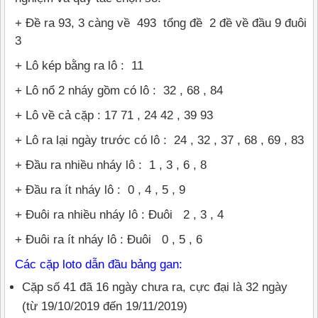
+ Đề ra 93, 3 càng về 493 tổng đề 2 đề về đầu 9 đuôi
3
+ Lô kép bằng ra lô : 11
+ Lô nổ 2 nháy gồm có lô : 32 , 68 , 84
+ Lô về cả cặp : 17 71 , 24 42 , 39 93
+ Lô ra lại ngày trước có lô : 24 , 32 , 37 , 68 , 69 , 83
+ Đầu ra nhiều nháy lô : 1 , 3 , 6 , 8
+ Đầu ra ít nháy lô : 0 , 4 , 5 , 9
+ Đuôi ra nhiều nháy lô : Đuôi 2 , 3 , 4
+ Đuôi ra ít nháy lô : Đuôi 0 , 5 , 6
Các cặp loto dẫn đầu bảng gan:
Cặp số 41 đã 16 ngày chưa ra, cực đại là 32 ngày
(từ 19/10/2019 đến 19/11/2019)