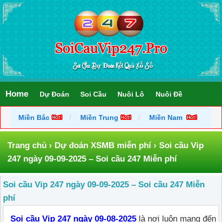
Home
Dự Đoán
Soi Cầu
Nuôi Lô
Nuôi Đề
Miền Bắc
Miền Trung
Miền Nam
Trang chủ
›
Dự đoán XSMB miễn phí
›
Soi cầu Vip
247 ngày 09-09-2025 – Soi cầu 247 Miễn phí
Soi cầu Vip 247 ngày 09-09-2025 – Soi cầu 247 Miễn
phí
Soi cầu Vip 247 ngày 09-08-2025
là nơi luôn mang đến