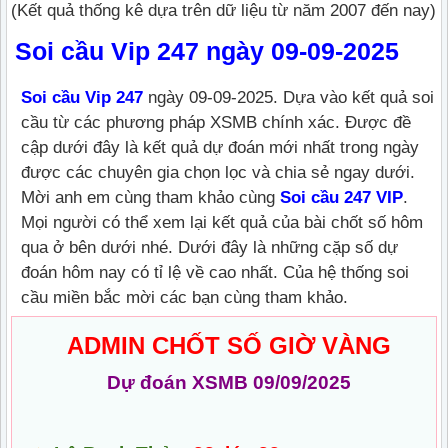
(Kết quả thống kê dựa trên dữ liệu từ năm 2007 đến nay)
Soi cầu Vip 247 ngày 09-09-2025
Soi cầu Vip 247
ngày 09-09-2025. Dựa vào kết quả soi
cầu từ các phương pháp XSMB chính xác. Được đề
cập dưới đây là kết quả dự đoán mới nhất trong ngày
được các chuyên gia chọn lọc và chia sẻ ngay dưới.
Mời anh em cùng tham khảo cùng
Soi cầu 247 VIP
.
Mọi người có thể xem lại kết quả của bài chốt số hôm
qua ở bên dưới nhé. Dưới đây là những cặp số dự
đoán hôm nay có tỉ lệ về cao nhất. Của hệ thống soi
cầu miền bắc mời các bạn cùng tham khảo.
ADMIN CHỐT SỐ GIỜ VÀNG
Dự đoán XSMB 09/09/2025