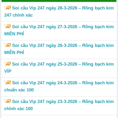
Soi cầu Vip 247 ngày 28-3-2026 – Rồng bạch kim
247 chính xác
Soi cầu Vip 247 ngày 27-3-2026 – Rồng bạch kim
MIỄN PHÍ
Soi cầu Vip 247 ngày 26-3-2026 – Rồng bạch kim
MIỄN PHÍ
Soi cầu Vip 247 ngày 25-3-2026 – Rồng bạch kim
VÍP
Soi cầu Vip 247 ngày 24-3-2026 – Rồng bạch kim
chuẩn xác 100
Soi cầu Vip 247 ngày 23-3-2026 – Rồng bạch kim
chính xác 100