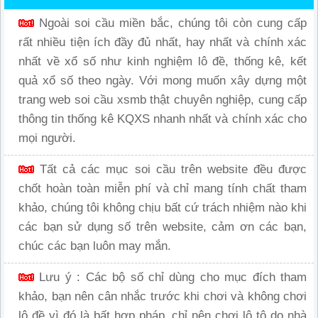
Ngoài soi cầu miền bắc, chúng tôi còn cung cấp
rất nhiều tiện ích đầy đủ nhất, hay nhất và chính xác
nhất về xổ số như kinh nghiệm lô đề, thống kê, kết
quả xổ số theo ngày. Với mong muốn xây dựng một
trang web soi cầu xsmb thật chuyên nghiệp, cung cấp
thông tin thống kê KQXS nhanh nhất và chính xác cho
mọi người.
Tất cả các mục soi cầu trên website đều được
chốt hoàn toàn miễn phí và chỉ mang tính chất tham
khảo, chúng tôi không chịu bất cứ trách nhiệm nào khi
các bạn sử dụng số trên website, cảm ơn các bạn,
chúc các bạn luôn may mắn.
Lưu ý : Các bộ số chỉ dùng cho mục đích tham
khảo, bạn nên cân nhắc trước khi chơi và không chơi
lô đề vì đó là bất hợp pháp, chỉ nên chơi lô tô do nhà