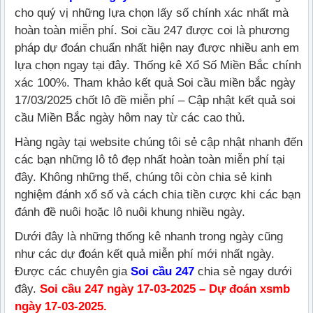
cho quý vị những lựa chọn lấy số chính xác nhất mà
hoàn toàn miễn phí. Soi cầu 247 được coi là phương
pháp dự đoán chuẩn nhất hiện nay được nhiều anh em
lựa chọn ngay tại đây. Thống kê Xổ Số Miền Bắc chính
xác 100%. Tham khảo kết quả Soi cầu miền bắc ngày
17/03/2025 chốt lô đề miễn phí – Cập nhật kết quả soi
cầu Miền Bắc ngày hôm nay từ các cao thủ.
Hàng ngày tại website chúng tôi sẻ cập nhật nhanh đến
các bạn những lô tô đẹp nhất hoàn toàn miễn phí tại
đây. Không những thế, chúng tôi còn chia sẻ kinh
nghiệm đánh xổ số và cách chia tiền cược khi các bạn
đánh đề nuôi hoặc lô nuôi khung nhiều ngày.
Dưới đây là những thống kê nhanh trong ngày cũng
như các dự đoán kết quả miễn phí mới nhất ngày.
Được các chuyên gia
Soi cầu 247
chia sẻ ngay dưới
đây.
Soi cầu 247 ngày 17-03-2025 – Dự đoán xsmb
ngày 17-03-2025.