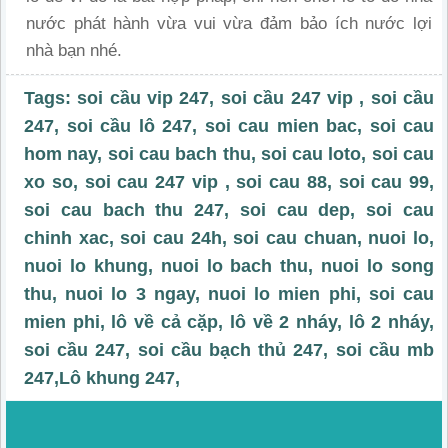
nước phát hành vừa vui vừa đảm bảo ích nước lợi
nhà bạn nhé.
Tags:
soi cầu vip 247
,
soi cầu 247 vip
,
soi cầu
247
, soi cầu lô 247, soi cau mien bac, soi cau
hom nay, soi cau bach thu, soi cau loto, soi cau
xo so,
soi cau 247 vip
, soi cau 88, soi cau 99,
soi cau bach thu 247, soi cau dep, soi cau
chinh xac, soi cau 24h, soi cau chuan,
nuoi lo
,
nuoi lo khung, nuoi lo bach thu, nuoi lo song
thu, nuoi lo 3 ngay, nuoi lo mien phi, soi cau
mien phi, lô về cả cặp, lô về 2 nháy, lô 2 nháy,
soi cầu 247, soi cầu bạch thủ 247, soi cầu mb
247,
Lô khung 247
,