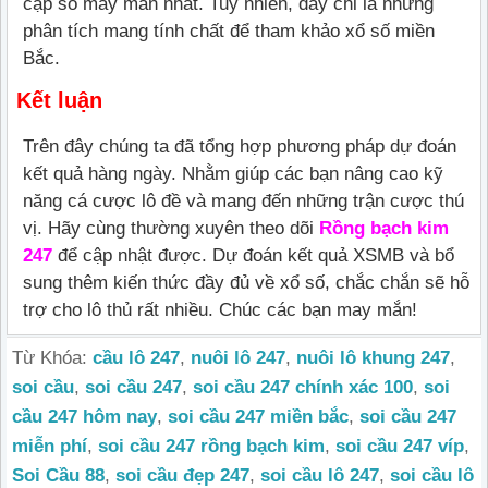
cặp số may mắn nhất. Tuy nhiên, đây chỉ là những
phân tích mang tính chất để tham khảo xổ số miền
Bắc.
Kết luận
Trên đây chúng ta đã tổng hợp phương pháp dự đoán
kết quả hàng ngày. Nhằm giúp các bạn nâng cao kỹ
năng cá cược lô đề và mang đến những trận cược thú
vị. Hãy cùng thường xuyên theo dõi
Rồng bạch kim
247
để cập nhật được. Dự đoán kết quả XSMB và bổ
sung thêm kiến thức đầy đủ về xổ số, chắc chắn sẽ hỗ
trợ cho lô thủ rất nhiều. Chúc các bạn may mắn!
Từ Khóa:
cầu lô 247
,
nuôi lô 247
,
nuôi lô khung 247
,
soi cầu
,
soi cầu 247
,
soi cầu 247 chính xác 100
,
soi
cầu 247 hôm nay
,
soi cầu 247 miền bắc
,
soi cầu 247
miễn phí
,
soi cầu 247 rồng bạch kim
,
soi cầu 247 víp
,
Soi Cầu 88
,
soi cầu đẹp 247
,
soi cầu lô 247
,
soi cầu lô