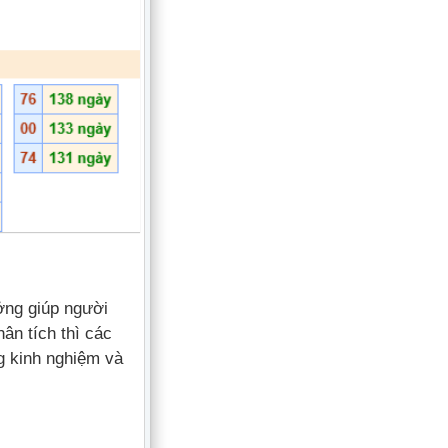
ởng giúp người
ân tích thì các
g kinh nghiệm và