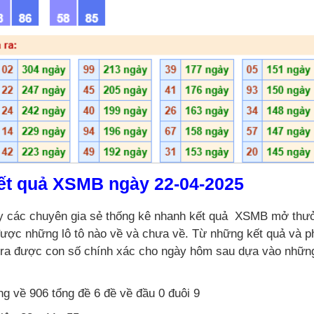
ết quả XSMB ngày 22-04-2025
ây các chuyên gia sẻ thống kê nhanh kết quả XSMB mở thư
 được những lô tô nào về và chưa về. Từ những kết quả và ph
 ra được con số chính xác cho ngày hôm sau dựa vào nhữn
ng về 906 tổng đề 6 đề về đầu 0 đuôi 9