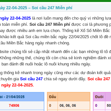
gày 22-04-2025 – Soi cầu 247 Miễn phí
 ngày 22-04-2025
là nơi luôn mang đến cho quý vị những lựa
 toàn miễn phí.
Soi cầu 247 Miễn phí
được coi là phương 
nay được nhiều anh em lựa chọn. Thống kê Xổ Số Miền Bắc 
hảo kết quả Soi cầu miền bắc ngày 22/04/2025 chốt lô đề 
 cầu Miền Bắc hàng ngày nhanh chóng.
bsite chúng tôi sẻ cập nhật nhanh đến các bạn những lô tô 
. Không những thế, chúng tôi còn chia sẻ kinh nghiệm đánh x
c bạn đánh đề nuôi hoặc lô nuôi khung nhiều ngày.
g thống kê nhanh trong ngày cũng như các dự đoán kết quả
chuyên gia
Soi cầu 247
chia sẻ ngay dưới đây.
Soi cầu 247
ngày 22-04-2025.