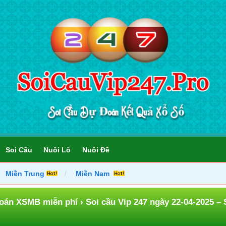
Soi Cầu
Nuôi Lô
Nuôi Đề
Miền Trung
Miền Nam
oán XSMB miễn phí
›
Soi cầu Vip 247 ngày 22-04-2025 – 