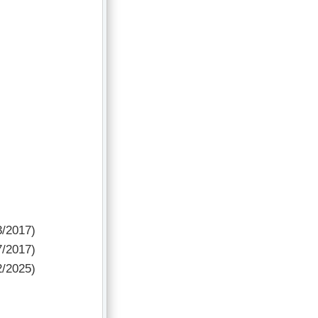
3/2017)
7/2017)
2/2025)