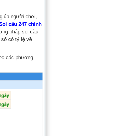
giúp người chơi,
Soi cầu 247 chính
ơng pháp soi cầu
số có tỷ lệ về
heo các phương