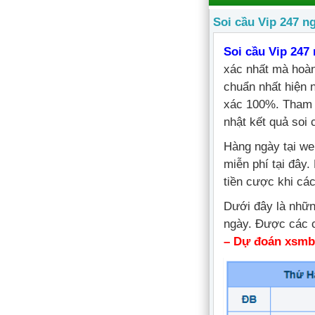
Soi cầu Vip 247 n
Soi cầu Vip 247
xác nhất mà hoàn
chuẩn nhất hiện 
xác 100%. Tham k
nhật kết quả soi
Hàng ngày tại we
miễn phí tại đây
tiền cược khi cá
Dưới đây là nhữn
ngày. Được các 
– Dự đoán xsmb 