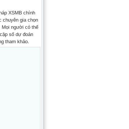
pháp XSMB chính
c chuyên gia chọn
. Mọi người có thể
 cặp số dự đoán
ng tham khảo.