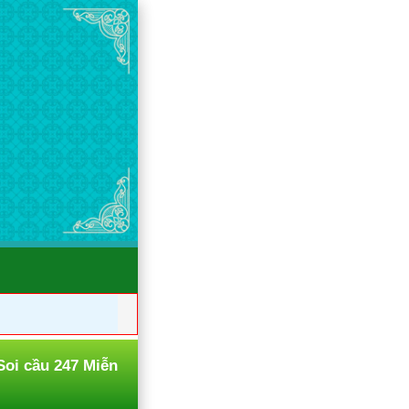
Soi cầu 247 Miễn