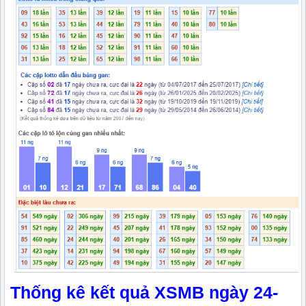
Thống kê kết quả XSMB ngày 24-