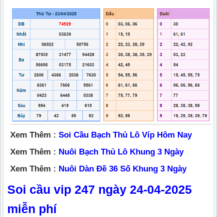
Xem Thêm :
Soi Cầu Bạch Thủ Lô Víp Hôm Nay
Xem Thêm :
Nuôi Bạch Thủ Lô Khung 3 Ngày
Xem Thêm :
Nuôi Dàn Đề 36 Số Khung 3 Ngày
Soi cầu vip 247 ngày 24-04-2025
miễn phí