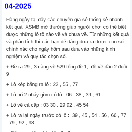
04-2025
Hàng ngày tại đây các chuyên gia sẻ thống kê nhanh
kết quả XSMB mở thưởng giúp người chơi có thể biết
được những lô tô nào về và chưa về. Từ những kết quả
và phân tích thì các bạn dễ dàng đưa ra được con số
chính xác cho ngày hôm sau dựa vào những kinh
nghiệm và quy tắc chọn số.
+ Đề ra 29 , 3 càng về 529 tổng đề 1, đề về đầu 2 đuôi
9
+ Lô kép bằng ra lô : 22 , 55 , 77
+ Lô nổ 2 nháy gồm có lô : 06 , 38 , 39 , 61
+ Lô về cả cặp : 03 30 , 29 92 , 45 54
+ Lô ra lại ngày trước có lô : 39 , 45 , 54 , 56 , 66 , 77
, 79 , 92 , 98