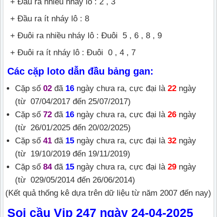
+ Đầu ra nhiều nháy lô : 2 , 3
+ Đầu ra ít nháy lô : 8
+ Đuôi ra nhiều nháy lô : Đuôi 5 , 6 , 8 , 9
+ Đuôi ra ít nháy lô : Đuôi 0 , 4 , 7
Các cặp loto dẫn đầu bảng gan:
Cặp số
02
đã
16
ngày chưa ra, cực đại là
22
ngày
(từ 07/04/2017 đến 25/07/2017)
Cặp số
72
đã
16
ngày chưa ra, cực đại là
26
ngày
(từ 26/01/2025 đến 20/02/2025)
Cặp số
41
đã
15
ngày chưa ra, cực đại là
32
ngày
(từ 19/10/2019 đến 19/11/2019)
Cặp số
84
đã
15
ngày chưa ra, cực đại là
29
ngày
(từ 029/05/2014 đến 26/06/2014)
(Kết quả thống kê dựa trên dữ liệu từ năm 2007 đến nay)
Soi cầu Vip 247 ngày 24-04-2025