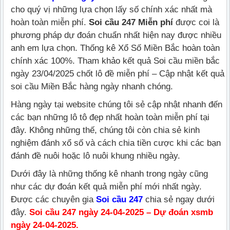
cho quý vị những lựa chọn lấy số chính xác nhất mà
hoàn toàn miễn phí.
Soi cầu 247 Miễn phí
được coi là
phương pháp dự đoán chuẩn nhất hiện nay được nhiều
anh em lựa chọn. Thống kê Xổ Số Miền Bắc hoàn toàn
chính xác 100%. Tham khảo kết quả Soi cầu miền bắc
ngày 23/04/2025 chốt lô đề miễn phí – Cập nhật kết quả
soi cầu Miền Bắc hàng ngày nhanh chóng.
Hàng ngày tại website chúng tôi sẻ cập nhật nhanh đến
các bạn những lô tô đẹp nhất hoàn toàn miễn phí tại
đây. Không những thế, chúng tôi còn chia sẻ kinh
nghiệm đánh xổ số và cách chia tiền cược khi các bạn
đánh đề nuôi hoặc lô nuôi khung nhiều ngày.
Dưới đây là những thống kê nhanh trong ngày cũng
như các dự đoán kết quả miễn phí mới nhất ngày.
Được các chuyên gia
Soi cầu 247
chia sẻ ngay dưới
đây.
Soi cầu 247 ngày 24-04-2025 – Dự đoán xsmb
ngày 24-04-2025.