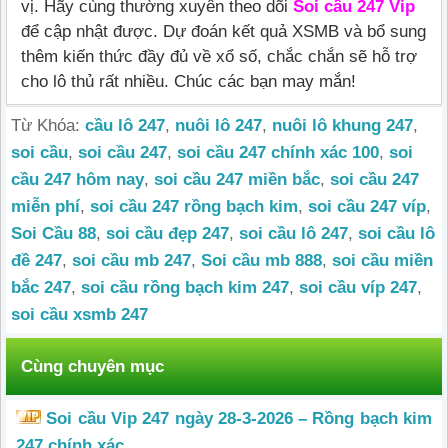
vị. Hãy cùng thường xuyên theo dõi
Soi
c
ầu 247 Vip
để cập nhật được. Dự đoán kết quả XSMB và bổ sung
thêm kiến thức đầy đủ về xổ số, chắc chắn sẽ hỗ trợ
cho lô thủ rất nhiều. Chúc các bạn may mắn!
Từ Khóa:
cầu lô 247
,
nuôi lô 247
,
nuôi lô khung 247
,
soi cầu
,
soi cầu 247
,
soi cầu 247 chính xác 100
,
soi
cầu 247 hôm nay
,
soi cầu 247 miền bắc
,
soi cầu 247
miễn phí
,
soi cầu 247 rồng bạch kim
,
soi cầu 247 víp
,
Soi Cầu 88
,
soi cầu đẹp 247
,
soi cầu lô 247
,
soi cầu lô
đề 247
,
soi cầu mb 247
,
Soi cầu mb 888
,
soi cầu miền
bắc 247
,
soi cầu rồng bạch kim 247
,
soi cầu víp 247
,
soi cầu xsmb 247
Cùng chuyên mục
Soi cầu Vip 247 ngày 28-3-2026 – Rồng bạch kim
247 chính xác