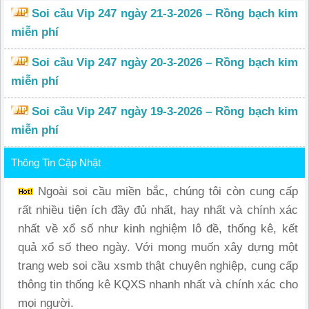
Soi cầu Vip 247 ngày 21-3-2026 – Rồng bạch kim
miễn phí
Soi cầu Vip 247 ngày 20-3-2026 – Rồng bạch kim
miễn phí
Soi cầu Vip 247 ngày 19-3-2026 – Rồng bạch kim
miễn phí
Thông Tin Cập Nhật
Ngoài soi cầu miền bắc, chúng tôi còn cung cấp
rất nhiều tiện ích đầy đủ nhất, hay nhất và chính xác
nhất về xổ số như kinh nghiệm lô đề, thống kê, kết
quả xổ số theo ngày. Với mong muốn xây dựng một
trang web soi cầu xsmb thật chuyên nghiệp, cung cấp
thông tin thống kê KQXS nhanh nhất và chính xác cho
mọi người.