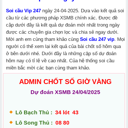
Soi cầu Vip 247
ngày 24-04-2025. Dựa vào kết quả soi
cầu từ các phương pháp XSMB chính xác. Được đề
cập dưới đây là kết quả dự đoán mới nhất trong ngày
được các chuyên gia chọn lọc và chia sẻ ngay dưới.
Mời anh em cùng tham khảo cùng
Soi cầu 247 vip
. Mọi
người có thể xem lại kết quả của bài chốt số hôm qua
ở bên dưới nhé. Dưới đây là những cặp số dự đoán
hôm nay có tỉ lệ về cao nhất. Của hệ thống soi cầu
miền bắc mời các bạn cùng tham khảo.
ADMIN CHỐT SỐ GIỜ VÀNG
Dự đoán XSMB 24/04/2025
Lô Bạch Thủ :
34 lót 43
Lô Song Thủ :
08 80