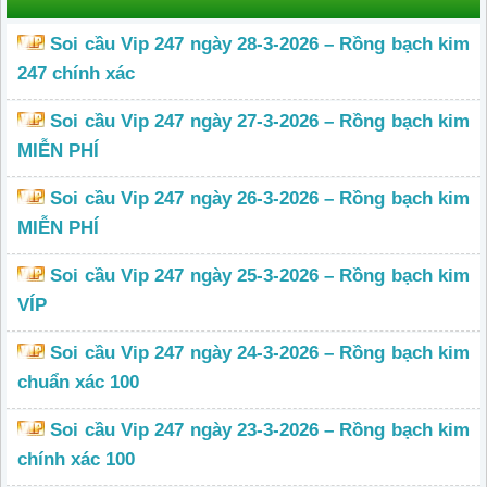
Soi cầu Vip 247 ngày 28-3-2026 – Rồng bạch kim
247 chính xác
Soi cầu Vip 247 ngày 27-3-2026 – Rồng bạch kim
MIỄN PHÍ
Soi cầu Vip 247 ngày 26-3-2026 – Rồng bạch kim
MIỄN PHÍ
Soi cầu Vip 247 ngày 25-3-2026 – Rồng bạch kim
VÍP
Soi cầu Vip 247 ngày 24-3-2026 – Rồng bạch kim
chuẩn xác 100
Soi cầu Vip 247 ngày 23-3-2026 – Rồng bạch kim
chính xác 100