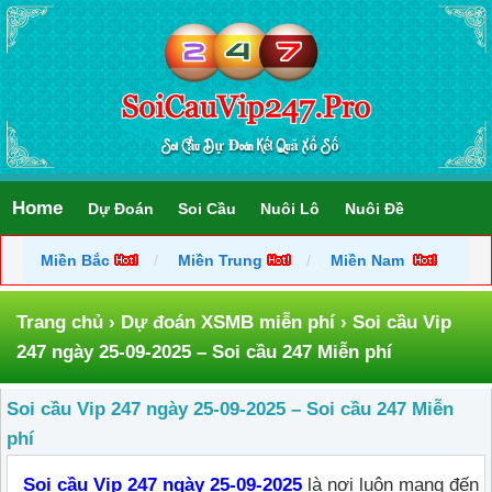
Home
Dự Đoán
Soi Cầu
Nuôi Lô
Nuôi Đề
Miền Bắc
Miền Trung
Miền Nam
Trang chủ
›
Dự đoán XSMB miễn phí
›
Soi cầu Vip
247 ngày 25-09-2025 – Soi cầu 247 Miễn phí
Soi cầu Vip 247 ngày 25-09-2025 – Soi cầu 247 Miễn
phí
Soi cầu Vip 247 ngày 25-09-2025
là nơi luôn mang đến