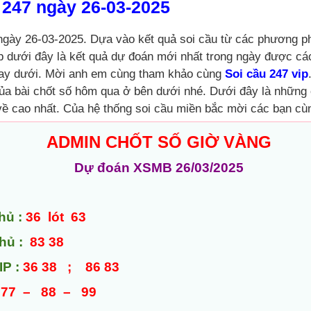
 247 ngày 26-03-2025
ngày 26-03-2025. Dựa vào kết quả soi cầu từ các phương 
 dưới đây là kết quả dự đoán mới nhất trong ngày được cá
gay dưới. Mời anh em cùng tham khảo cùng
Soi cầu 247 vip
của bài chốt số hôm qua ở bên dưới nhé. Dưới đây là những
 về cao nhất. Của hệ thống soi cầu miền bắc mời các bạn cù
ADMIN CHỐT SỐ GIỜ VÀNG
Dự đoán XSMB 26/03/2025
hủ :
36 lót 63
hủ :
83 38
IP :
36 38 ; 86 83
:
77
– 88 – 99