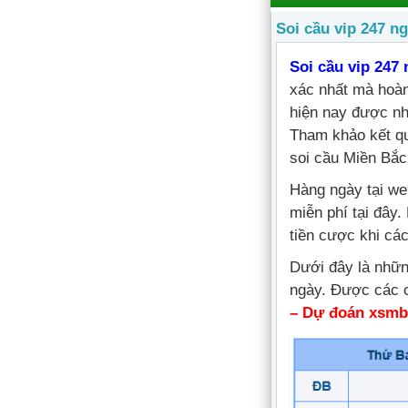
Soi cầu vip 247 n
Soi cầu vip 247
xác nhất mà hoàn
hiện nay được nh
Tham khảo kết qu
soi cầu Miền Bắc
Hàng ngày tại we
miễn phí tại đây
tiền cược khi cá
Dưới đây là nhữn
ngày. Được các 
– Dự đoán xsmb 