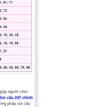
iúp người chơi,
Soi cầu 247 chính
ơng pháp soi cầu