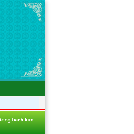
 Rồng bạch kim