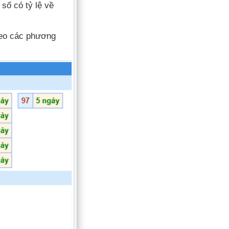
số có tỷ lệ về
heo các phương