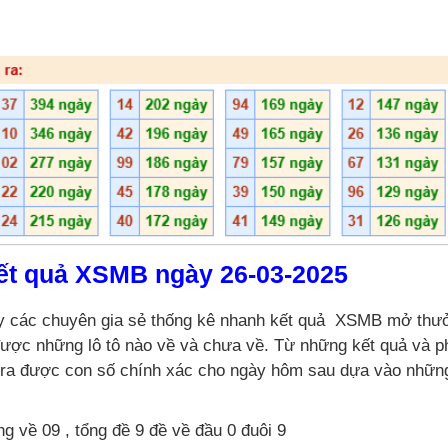
ết quả XSMB ngày 26-03-2025
ây các chuyên gia sẻ thống kê nhanh kết quả XSMB mở thư
 được những lô tô nào về và chưa về. Từ những kết quả và ph
 ra được con số chính xác cho ngày hôm sau dựa vào nhữn
ng về 09 , tổng đề 9 đề về đầu 0 đuôi 9