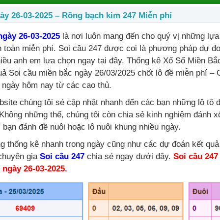
gày 26-03-2025 – Rồng bạch kim 247 Miễn phí
 ngày 26-03-2025
là nơi luôn mang đến cho quý vị những lựa
 toàn miễn phí. Soi cầu 247 được coi là phương pháp dự đ
iều anh em lựa chọn ngay tại đây. Thống kê Xổ Số Miền Bắ
ả Soi cầu miền bắc ngày 26/03/2025 chốt lô đề miễn phí – 
 ngày hôm nay từ các cao thủ.
bsite chúng tôi sẻ cập nhật nhanh đến các bạn những lô tô 
. Không những thế, chúng tôi còn chia sẻ kinh nghiệm đánh x
c bạn đánh đề nuôi hoặc lô nuôi khung nhiều ngày.
g thống kê nhanh trong ngày cũng như các dự đoán kết quả
chuyên gia
Soi cầu 247
chia sẻ ngay dưới đây.
Soi cầu 247
ngày 26-03-2025.