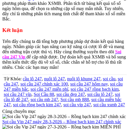
phương pháp tham khảo XSMB. Phân tích từ bảng kết quả xổ số
ngày hôm qua, để chọn ra những cặp số may mắn nhất. Tuy nhiên,
đây chỉ là những phân tích mang tính chất để tham khảo xổ số miền
Bắc.
Kết luận
Trên đây chúng ta đã tổng hợp phương pháp dự đoán kết quả hàng
ngày. Nhằm giúp các bạn nâng cao kỹ năng cá cược lô đề và mang
đến những trận cược thú vị. Hãy cùng thường xuyên theo dõi
Soi
c
ầu 247 Vip
để cập nhật được. Dự đoán kết quả XSMB và bổ sung
thêm kiến thức đầy đủ về xổ số, chắc chắn sẽ hỗ trợ cho lô thủ rất
nhiều. Chúc các bạn may mắn!
Từ Khóa:
cầu lô 247
,
nuôi lô 247
,
nuôi lô khung 247
,
soi cầu
,
soi
cầu 247
,
soi cầu 247 chính xác 100
,
soi cầu 247 hôm nay
,
soi cầu
247 miền bắc
,
soi cầu 247 miễn phí
,
soi cầu 247 rồng bạch kim
,
soi cầu 247 víp
,
Soi Cầu 88
,
soi cầu đẹp 247
,
soi cầu lô 247
,
soi
cầu lô đề 247
,
soi cầu mb 247
,
Soi cầu mb 888
,
soi cầu miền bắc
247
,
soi cầu rồng bạch kim 247
,
soi cầu víp 247
,
soi cầu xsmb 247
Cùng chuyên mục
Soi cầu Vip 247 ngày 28-3-2026 – Rồng bạch kim 247 chính xác