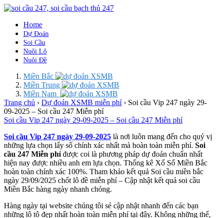
Home
Dự Đoán
Soi Cầu
Nuôi Lô
Nuôi Đề
Miền Bắc
Miền Trung
Miền Nam
Trang chủ
›
Dự đoán XSMB miễn phí
›
Soi cầu Vip 247 ngày 29-
09-2025 – Soi cầu 247 Miễn phí
Soi cầu Vip 247 ngày 29-09-2025 – Soi cầu 247 Miễn phí
Soi cầu Vip 247 ngày 29-09-2025
là nơi luôn mang đến cho quý vị
những lựa chọn lấy số chính xác nhất mà hoàn toàn miễn phí.
Soi
cầu 247 Miễn phí
được coi là phương pháp dự đoán chuẩn nhất
hiện nay được nhiều anh em lựa chọn. Thống kê Xổ Số Miền Bắc
hoàn toàn chính xác 100%. Tham khảo kết quả Soi cầu miền bắc
ngày 29/09/2025 chốt lô đề miễn phí – Cập nhật kết quả soi cầu
Miền Bắc hàng ngày nhanh chóng.
Hàng ngày tại website chúng tôi sẻ cập nhật nhanh đến các bạn
những lô tô đẹp nhất hoàn toàn miễn phí tại đây. Không những thế,