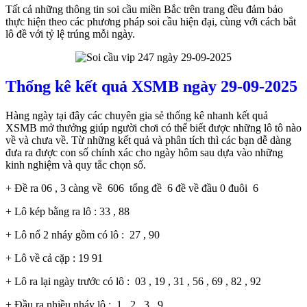
Tất cả những thông tin soi cầu miền Bắc trên trang đều đảm bảo
thực hiện theo các phương pháp soi cầu hiện đại, cùng với cách bắt
lô đề với tỷ lệ trúng mỗi ngày.
Thống kê kết quả XSMB ngày 29-09-2025
Hàng ngày tại đây các chuyên gia sẻ thống kê nhanh kết quả
XSMB mở thưởng giúp người chơi có thể biết được những lô tô nào
về và chưa về. Từ những kết quả và phân tích thì các bạn dễ dàng
đưa ra được con số chính xác cho ngày hôm sau dựa vào những
kinh nghiệm và quy tắc chọn số.
+ Đề ra 06 , 3 càng về 606 tổng đề 6 đề về đầu 0 đuôi 6
+ Lô kép bằng ra lô : 33 , 88
+ Lô nổ 2 nháy gồm có lô : 27 , 90
+ Lô về cả cặp : 19 91
+ Lô ra lại ngày trước có lô : 03 , 19 , 31 , 56 , 69 , 82 , 92
+ Đầu ra nhiều nháy lô : 1 , 2 , 3 , 9