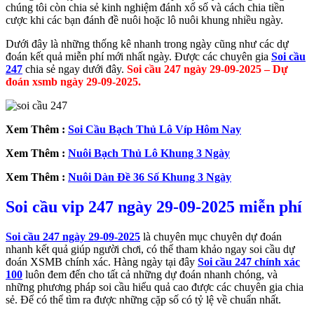
chúng tôi còn chia sẻ kinh nghiệm đánh xổ số và cách chia tiền
cược khi các bạn đánh đề nuôi hoặc lô nuôi khung nhiều ngày.
Dưới đây là những thống kê nhanh trong ngày cũng như các dự
đoán kết quả miễn phí mới nhất ngày. Được các chuyên gia
Soi cầu
247
chia sẻ ngay dưới đây.
Soi cầu 247 ngày 29-09-2025 – Dự
đoán xsmb ngày 29-09-2025.
Xem Thêm :
Soi Cầu Bạch Thủ Lô Víp Hôm Nay
Xem Thêm :
Nuôi Bạch Thủ Lô Khung 3 Ngày
Xem Thêm :
Nuôi Dàn Đề 36 Số Khung 3 Ngày
Soi cầu vip 247 ngày 29-09-2025 miễn phí
Soi cầu
247
ngày 29-09-2025
là chuyên mục chuyên dự đoán
nhanh kết quả giúp người chơi, có thể tham khảo ngay soi cầu dự
đoán XSMB chính xác. Hàng ngày tại đây
Soi cầu 247 chính xác
100
luôn đem đến cho tất cả những dự đoán nhanh chóng, và
những phương pháp soi cầu hiểu quả cao được các chuyên gia chia
sẻ. Để có thể tìm ra được những cặp số có tỷ lệ về chuẩn nhất.