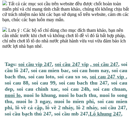
Tất cả các mục soi cầu trên website đều được chốt hoàn toàn
miễn phí và chỉ mang tính chất tham khảo, chúng tôi không chịu bất
cứ trách nhiệm nào khi các bạn sử dụng số trên website, cảm ơn các
bạn, chúc các bạn luôn may mắn.
Lưu ý : Các bộ số chỉ dùng cho mục đích tham khảo, bạn nên
cân nhắc trước khi chơi và không chơi lô đề vì đó là bất hợp pháp,
chỉ nên chơi lô tô do nhà nước phát hành vừa vui vừa đảm bảo ích
nước lợi nhà bạn nhé.
Tags:
soi cầu vip 247
,
soi cầu 247 vip
,
soi cầu 247
, soi
cầu lô 247, soi cau mien bac, soi cau hom nay, soi cau
bach thu, soi cau loto, soi cau xo so,
soi cau 247 vip
,
soi cau 88, soi cau 99, soi cau bach thu 247, soi cau
dep, soi cau chinh xac, soi cau 24h, soi cau chuan,
nuoi lo
, nuoi lo khung, nuoi lo bach thu, nuoi lo song
thu, nuoi lo 3 ngay, nuoi lo mien phi, soi cau mien
phi, lô về cả cặp, lô về 2 nháy, lô 2 nháy, soi cầu 247,
soi cầu bạch thủ 247, soi cầu mb 247,
Lô khung 247
,