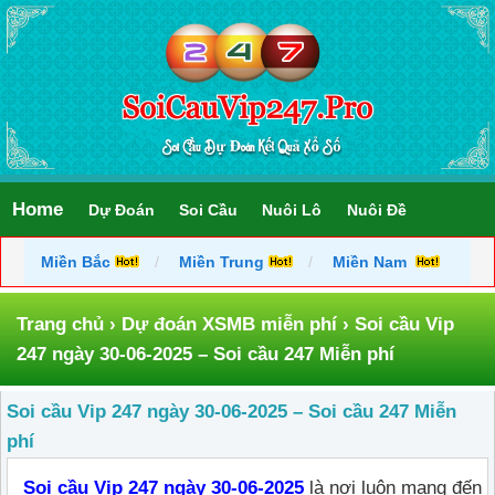
Home
Dự Đoán
Soi Cầu
Nuôi Lô
Nuôi Đề
Miền Bắc
Miền Trung
Miền Nam
Trang chủ
›
Dự đoán XSMB miễn phí
›
Soi cầu Vip
247 ngày 30-06-2025 – Soi cầu 247 Miễn phí
Soi cầu Vip 247 ngày 30-06-2025 – Soi cầu 247 Miễn
phí
Soi cầu Vip 247 ngày 30-06-2025
là nơi luôn mang đến