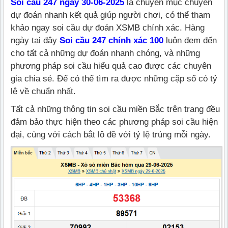
Soi cầu
247
ngày 30-06-2025
là chuyên mục chuyên
dự đoán nhanh kết quả giúp người chơi, có thể tham
khảo ngay soi cầu dự đoán XSMB chính xác. Hàng
ngày tại đây
Soi cầu 247 chính xác 100
luôn đem đến
cho tất cả những dự đoán nhanh chóng, và những
phương pháp soi cầu hiểu quả cao được các chuyên
gia chia sẻ. Để có thể tìm ra được những cặp số có tỷ
lệ về chuẩn nhất.
Tất cả những thông tin soi cầu miền Bắc trên trang đều
đảm bảo thực hiện theo các phương pháp soi cầu hiện
đại, cùng với cách bắt lô đề với tỷ lệ trúng mỗi ngày.