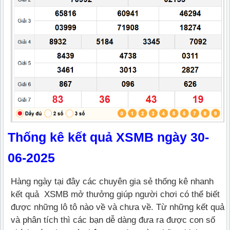
Thống kê kết quả XSMB ngày 30-
06-2025
Hàng ngày tại đây các chuyên gia sẻ thống kê nhanh
kết quả XSMB mở thưởng giúp người chơi có thể biết
được những lô tô nào về và chưa về. Từ những kết quả
và phân tích thì các bạn dễ dàng đưa ra được con số