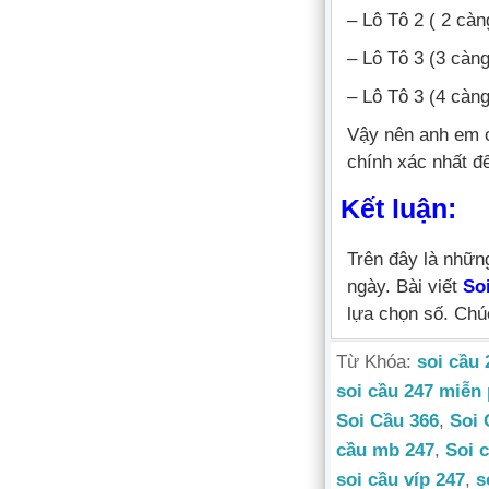
– Lô Tô 2 ( 2 cà
– Lô Tô 3 (3 càn
– Lô Tô 3 (4 càn
Vậy nên anh em c
chính xác nhất đ
Kết luận:
Trên đây là nhữ
ngày. Bài viết
So
lựa chọn số. Chú
Từ Khóa:
soi cầu 
soi cầu 247 miễn 
Soi Cầu 366
,
Soi 
cầu mb 247
,
Soi 
soi cầu víp 247
,
s