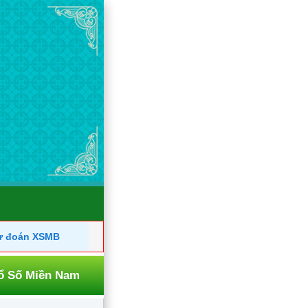
ổ Số Miền Nam