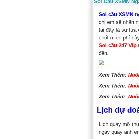
Soi Cầu XSMN Ngà
Soi cầu XSMN n
chị em sẽ nhận n
tại đây là sự lự
chốt miễn phí nà
Soi cầu 247 Vip
đến.
Xem Thêm:
Nuô
Xem Thêm:
Nuô
Xem Thêm:
Nuô
Lịch dự đo
Lịch quay mỡ thư
ngày quay anh em