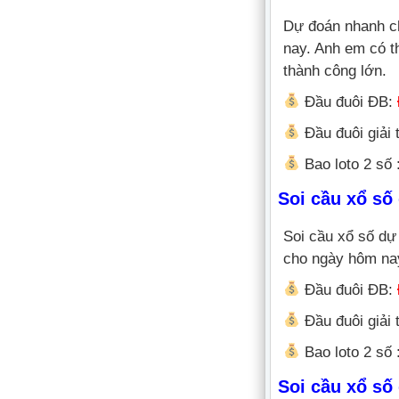
Dự đoán nhanh c
nay. Anh em có t
thành công lớn.
Đầu đuôi ĐB:
Đầu đuôi giải
Bao loto 2 số
Soi cầu xổ số
Soi cầu xổ số dự
cho ngày hôm nay
Đầu đuôi ĐB:
Đầu đuôi giải
Bao loto 2 số
Soi cầu xổ số