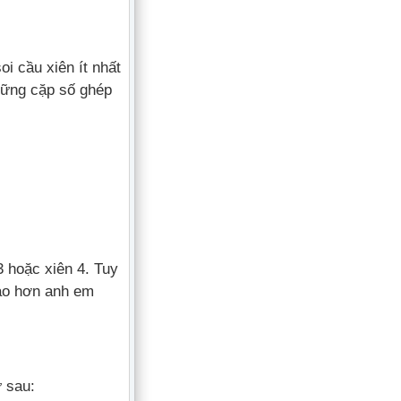
i cầu xiên ít nhất
những cặp số ghép
 3 hoặc xiên 4. Tuy
cao hơn anh em
 sau: