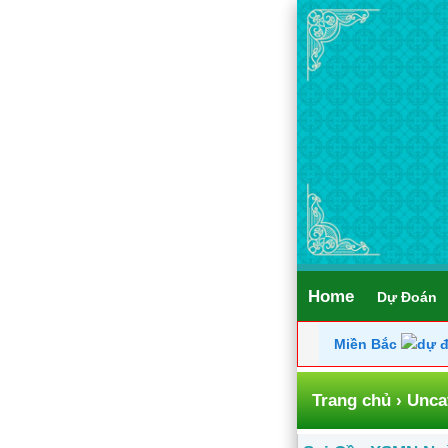
Home
Dự Đoán
Miền Bắc
Trang chủ
›
Unca