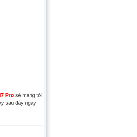
47 Pro
sẻ mang tới
gày sau đây ngay